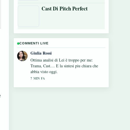
Cast Di Pitch Perfect
COMMENTI LIVE
Marco Bianchi
Seguo da vicino Cast Di Fire Country –
apprezzo il tono equilibrato di questa
copertura.
9 MIN FA
e