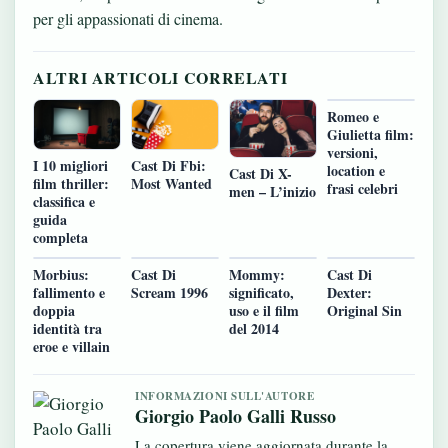
per gli appassionati di cinema.
ALTRI ARTICOLI CORRELATI
Romeo e
Giulietta film:
versioni,
I 10 migliori
Cast Di Fbi:
location e
Cast Di X-
film thriller:
Most Wanted
frasi celebri
men – L’inizio
classifica e
guida
completa
Morbius:
Cast Di
Mommy:
Cast Di
fallimento e
Scream 1996
significato,
Dexter:
doppia
uso e il film
Original Sin
identità tra
del 2014
eroe e villain
INFORMAZIONI SULL'AUTORE
Giorgio Paolo Galli Russo
La copertura viene aggiornata durante la