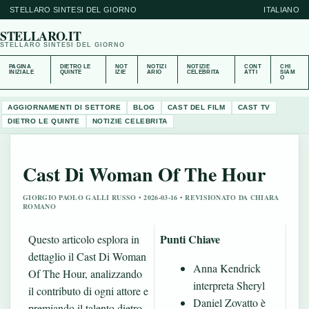
STELLARO SINTESI DEL GIORNO
ITALIANO
STELLARO.IT
STELLARO SINTESI DEL GIORNO
PAGINA
DIETRO LE
NOT
NOTIZI
NOTIZIE
CONT
CHI
INIZIALE
QUINTE
IZIE
ARIO
CELEBRITA
ATTI
SIAM
O
AGGIORNAMENTI DI SETTORE
BLOG
CAST DEL FILM
CAST TV
DIETRO LE QUINTE
NOTIZIE CELEBRITA
Cast Di Woman Of The Hour
GIORGIO PAOLO GALLI RUSSO • 2026-03-16 • REVISIONATO DA CHIARA
ROMANO
Punti Chiave
Questo articolo esplora in
dettaglio il Cast Di Woman
Anna Kendrick
Of The Hour, analizzando
interpreta Sheryl
il contributo di ogni attore e
Daniel Zovatto è
premiando il talento dietro