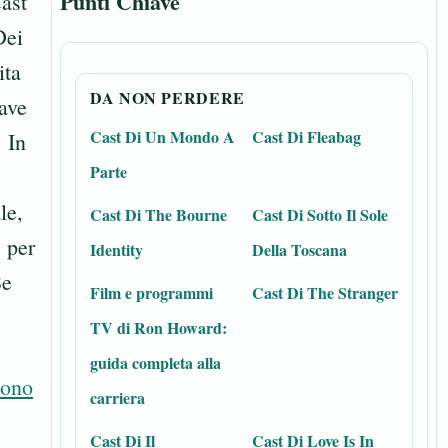
Punti Chiave
Cast
Dei
ita
DA NON PERDERE
iave
Cast Di Un Mondo A
Cast Di Fleabag
 In
Parte
le,
Cast Di The Bourne
Cast Di Sotto Il Sole
, per
Identity
Della Toscana
Se
Film e programmi
Cast Di The Stranger
TV di Ron Howard:
guida completa alla
sono
carriera
Cast Di Il
Cast Di Love Is In