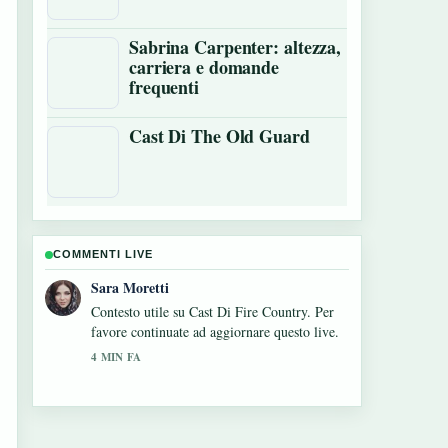
Sabrina Carpenter: altezza,
carriera e domande
frequenti
Cast Di The Old Guard
COMMENTI LIVE
Giulia Rossi
La copertura di Tag film: significato, tagline
e storia vera sembra solida e molto facile da
seguire.
6 MIN FA