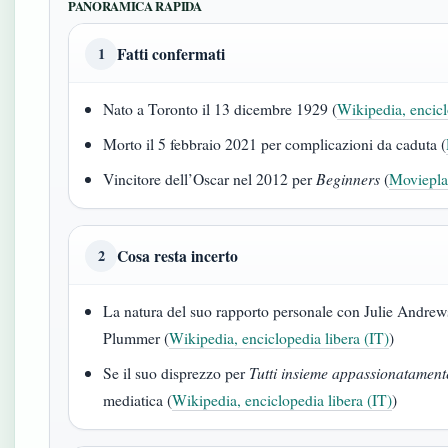
PANORAMICA RAPIDA
Fatti confermati
1
Nato a Toronto il 13 dicembre 1929 (
Wikipedia, encicl
Morto il 5 febbraio 2021 per complicazioni da caduta (
Vincitore dell’Oscar nel 2012 per
Beginners
(
Movieplay
Cosa resta incerto
2
La natura del suo rapporto personale con Julie Andrews
Plummer (
Wikipedia, enciclopedia libera (IT)
)
Se il suo disprezzo per
Tutti insieme appassionatament
mediatica (
Wikipedia, enciclopedia libera (IT)
)