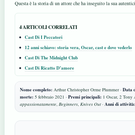
Questa è la storia di un attore che ha inseguito la sua autenticit
4 ARTICOLI CORRELATI
Cast Di I Peccatori
12 anni schiavo: storia vera, Oscar, cast e dove vederlo
Cast Di The Midnight Club
Cast Di Ricatto D’amore
Nome completo:
Data d
Arthur Christopher Orme Plummer ·
morte:
Premi principali:
5 febbraio 2021 ·
1 Oscar, 2 Tony
Anni di attività
appassionatamente
,
Beginners
,
Knives Out
·