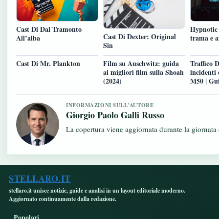
Cast Di Dal Tramonto
Hypnotic 
Cast Di Dexter: Original
All’alba
trama e an
Sin
Cast Di Mr. Plankton
Film su Auschwitz: guida
Traffico 
ai migliori film sulla Shoah
incidenti
(2024)
M50 | Gu
INFORMAZIONI SULL'AUTORE
Giorgio Paolo Galli Russo
La copertura viene aggiornata durante la giornata c
STELLARO.IT
stellaro.it unisce notizie, guide e analisi in un layout editoriale moderno.
Aggiornato continuamente dalla redazione.
Popolari