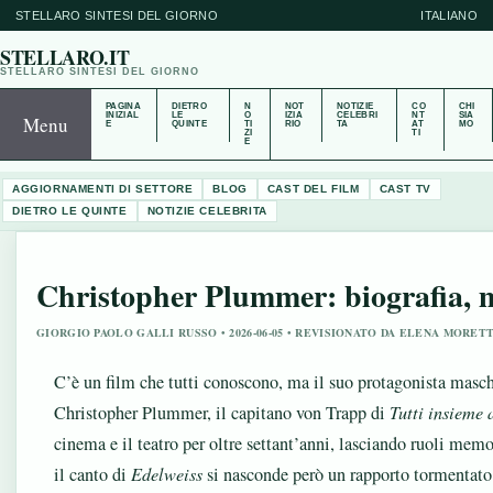
STELLARO SINTESI DEL GIORNO
ITALIANO
STELLARO.IT
STELLARO SINTESI DEL GIORNO
PAGINA
DIETRO
N
NOT
NOTIZIE
CO
CHI
INIZIAL
LE
O
IZIA
CELEBRI
NT
SIA
Menu
E
QUINTE
TI
RIO
TA
AT
MO
ZI
TI
E
AGGIORNAMENTI DI SETTORE
BLOG
CAST DEL FILM
CAST TV
DIETRO LE QUINTE
NOTIZIE CELEBRITA
Christopher Plummer: biografia, m
GIORGIO PAOLO GALLI RUSSO • 2026-06-05 • REVISIONATO DA ELENA MORETT
C’è un film che tutti conoscono, ma il suo protagonista masch
Christopher Plummer, il capitano von Trapp di
Tutti insieme
cinema e il teatro per oltre settant’anni, lasciando ruoli memo
il canto di
Edelweiss
si nasconde però un rapporto tormentato c