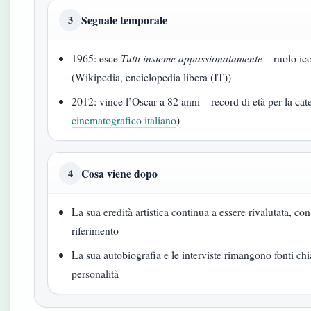
Segnale temporale
3
1965: esce
Tutti insieme appassionatamente
– ruolo ic
(Wikipedia, enciclopedia libera (IT))
2012: vince l’Oscar a 82 anni – record di età per la cat
cinematografico italiano
)
Cosa viene dopo
4
La sua eredità artistica continua a essere rivalutata, co
riferimento
La sua autobiografia e le interviste rimangono fonti c
personalità