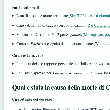
Fatti confermati
Data di nascita e morte certificate (
Sky TG24, testata giornal
Causa della morte: caduta con complicazioni (
Rai Cultura, f
Vincita dell’Oscar nel 2012 per
Beginners
(
Movieplayer, por
Canto di
Edelweiss
eseguito da lui personalmente (Wikipedia,
Cosa resta incerto
La natura del suo rapporto personale con Julie Andrews – n
Se il suo disprezzo per
Tutti insieme appassionatamente
foss
Qual è stata la causa della morte di
Circostanze del decesso
Christopher Plummer è morto il 5 febbraio 2021 nella s