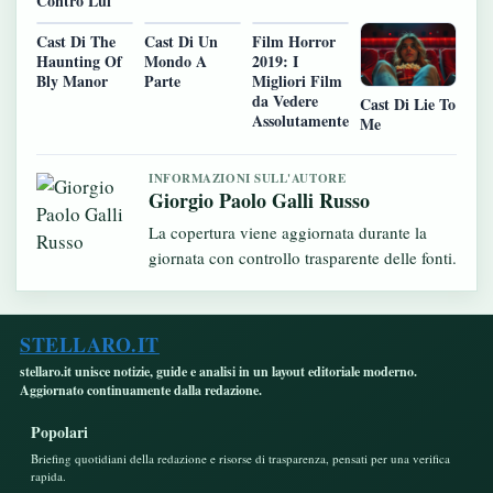
Contro Lui
Cast Di The
Cast Di Un
Film Horror
Haunting Of
Mondo A
2019: I
Bly Manor
Parte
Migliori Film
da Vedere
Cast Di Lie To
Assolutamente
Me
INFORMAZIONI SULL'AUTORE
Giorgio Paolo Galli Russo
La copertura viene aggiornata durante la
giornata con controllo trasparente delle fonti.
STELLARO.IT
stellaro.it unisce notizie, guide e analisi in un layout editoriale moderno.
Aggiornato continuamente dalla redazione.
Popolari
Briefing quotidiani della redazione e risorse di trasparenza, pensati per una verifica
rapida.