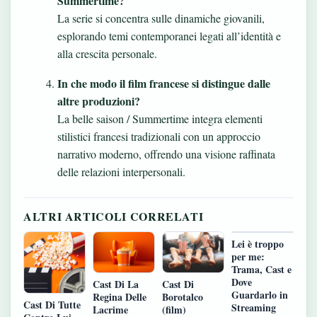
Summertime?
La serie si concentra sulle dinamiche giovanili,
esplorando temi contemporanei legati all’identità e
alla crescita personale.
In che modo il film francese si distingue dalle
altre produzioni?
La belle saison / Summertime integra elementi
stilistici francesi tradizionali con un approccio
narrativo moderno, offrendo una visione raffinata
delle relazioni interpersonali.
ALTRI ARTICOLI CORRELATI
Lei è troppo
per me:
Trama, Cast e
Dove
Cast Di La
Cast Di
Guardarlo in
Regina Delle
Borotalco
Cast Di Tutte
Streaming
Lacrime
(film)