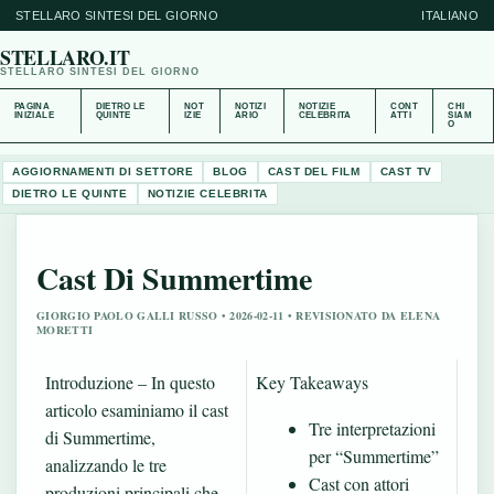
STELLARO SINTESI DEL GIORNO
ITALIANO
STELLARO.IT
STELLARO SINTESI DEL GIORNO
PAGINA
DIETRO LE
NOT
NOTIZI
NOTIZIE
CONT
CHI
INIZIALE
QUINTE
IZIE
ARIO
CELEBRITA
ATTI
SIAM
O
AGGIORNAMENTI DI SETTORE
BLOG
CAST DEL FILM
CAST TV
DIETRO LE QUINTE
NOTIZIE CELEBRITA
Cast Di Summertime
GIORGIO PAOLO GALLI RUSSO • 2026-02-11 • REVISIONATO DA ELENA
MORETTI
Introduzione – In questo
Key Takeaways
articolo esaminiamo il cast
Tre interpretazioni
di Summertime,
per “Summertime”
analizzando le tre
Cast con attori
produzioni principali che