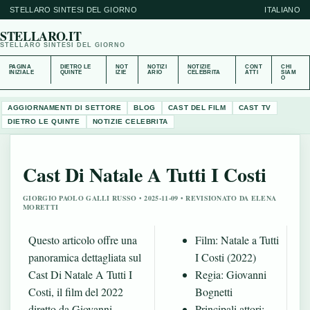
STELLARO SINTESI DEL GIORNO
ITALIANO
STELLARO.IT
STELLARO SINTESI DEL GIORNO
PAGINA
DIETRO LE
NOT
NOTIZI
NOTIZIE
CONT
CHI
INIZIALE
QUINTE
IZIE
ARIO
CELEBRITA
ATTI
SIAM
O
AGGIORNAMENTI DI SETTORE
BLOG
CAST DEL FILM
CAST TV
DIETRO LE QUINTE
NOTIZIE CELEBRITA
Cast Di Natale A Tutti I Costi
GIORGIO PAOLO GALLI RUSSO • 2025-11-09 • REVISIONATO DA ELENA
MORETTI
Questo articolo offre una
Film: Natale a Tutti
panoramica dettagliata sul
I Costi (2022)
Cast Di Natale A Tutti I
Regia: Giovanni
Costi, il film del 2022
Bognetti
diretto da Giovanni
Principali attori: