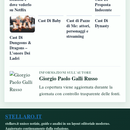
dove vederlo
Proposta
su Netflix
Indecente
Cast Di Baby
Cast di Pazze
Cast Di
di Me: attori,
Dynasty
personaggi e
streaming
Cast Di
Dungeons &
Dragons –
L’onore Dei
Ladri
INFORMAZIONI SULL'AUTORE
Giorgio Paolo Galli Russo
La copertura viene aggiornata durante la
giornata con controllo trasparente delle fonti.
STELLARO.IT
stellaro.it unisce notizie, guide e analisi in un layout editoriale moderno.
Aggiornato continuamente dalla redazione.