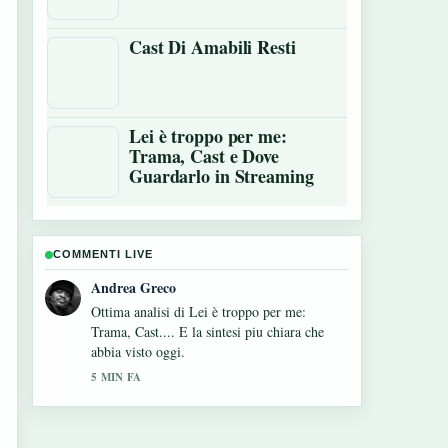
Cast Di Amabili Resti
Lei è troppo per me:
Trama, Cast e Dove
Guardarlo in Streaming
COMMENTI LIVE
Sara Moretti
Seguo da vicino Cast Di Fire Country –
apprezzo il tono equilibrato di questa
copertura.
7 MIN FA