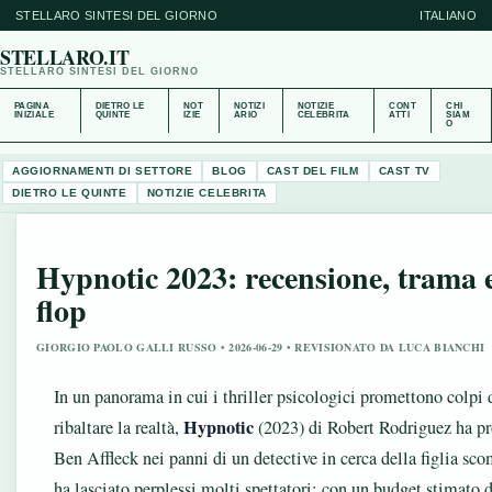
STELLARO SINTESI DEL GIORNO
ITALIANO
STELLARO.IT
STELLARO SINTESI DEL GIORNO
PAGINA
DIETRO LE
NOT
NOTIZI
NOTIZIE
CONT
CHI
INIZIALE
QUINTE
IZIE
ARIO
CELEBRITA
ATTI
SIAM
O
AGGIORNAMENTI DI SETTORE
BLOG
CAST DEL FILM
CAST TV
DIETRO LE QUINTE
NOTIZIE CELEBRITA
Hypnotic 2023: recensione, trama e
flop
GIORGIO PAOLO GALLI RUSSO • 2026-06-29 • REVISIONATO DA LUCA BIANCHI
In un panorama in cui i thriller psicologici promettono colpi 
Hypnotic
ribaltare la realtà,
(2023) di Robert Rodriguez ha pr
Ben Affleck nei panni di un detective in cerca della figlia scom
ha lasciato perplessi molti spettatori: con un budget stimato d