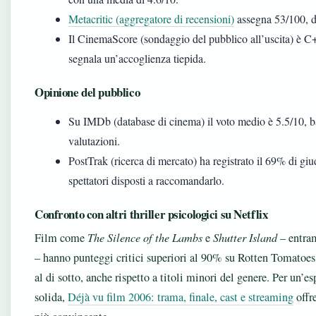
Metacritic (aggregatore di recensioni)
assegna 53/100, d
Il CinemaScore (sondaggio del pubblico all’uscita) è C+
segnala un’accoglienza tiepida.
Opinione del pubblico
Su IMDb (database di cinema) il voto medio è 5.5/10, b
valutazioni.
PostTrak (ricerca di mercato) ha registrato il 69% di giud
spettatori disposti a raccomandarlo.
Confronto con altri thriller psicologici su Netflix
Film come
The Silence of the Lambs
e
Shutter Island
– entram
– hanno punteggi critici superiori al 90% su Rotten Tomatoes
al di sotto, anche rispetto a titoli minori del genere. Per un’
solida,
Déjà vu film 2006: trama, finale, cast e streaming
offr