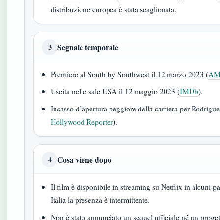
distribuzione europea è stata scaglionata.
Segnale temporale
3
Premiere al South by Southwest il 12 marzo 2023 (
AMC
Uscita nelle sale USA il 12 maggio 2023 (
IMDb
).
Incasso d’apertura peggiore della carriera per Rodrigue
Hollywood Reporter
).
Cosa viene dopo
4
Il film è disponibile in streaming su Netflix in alcuni p
Italia la presenza è intermittente.
Non è stato annunciato un sequel ufficiale né un proget