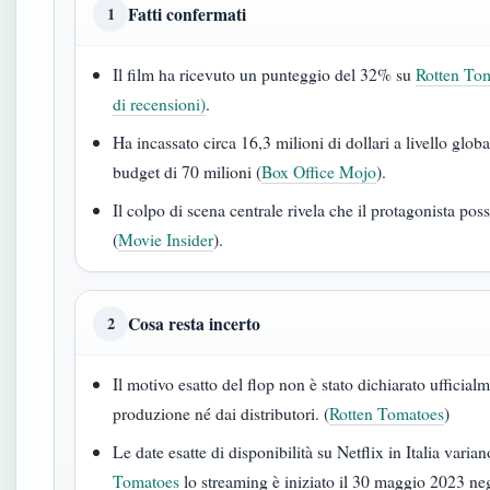
Fatti confermati
1
Il film ha ricevuto un punteggio del 32% su
Rotten Tom
di recensioni)
.
Ha incassato circa 16,3 milioni di dollari a livello globa
budget di 70 milioni (
Box Office Mojo
).
Il colpo di scena centrale rivela che il protagonista poss
(
Movie Insider
).
Cosa resta incerto
2
Il motivo esatto del flop non è stato dichiarato ufficial
produzione né dai distributori. (
Rotten Tomatoes
)
Le date esatte di disponibilità su Netflix in Italia vari
Tomatoes
lo streaming è iniziato il 30 maggio 2023 ne