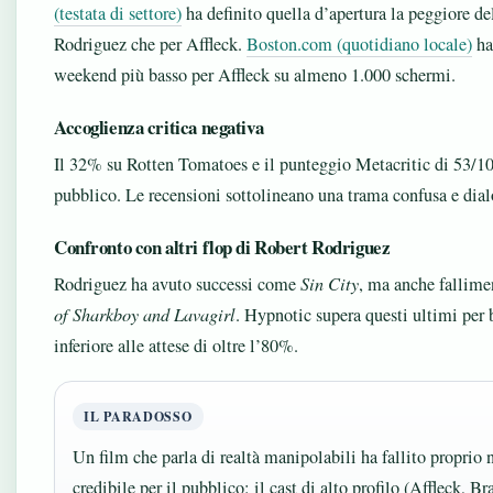
(testata di settore)
ha definito quella d’apertura la peggiore del
Rodriguez che per Affleck.
Boston.com (quotidiano locale)
ha 
weekend più basso per Affleck su almeno 1.000 schermi.
Accoglienza critica negativa
Il 32% su Rotten Tomatoes e il punteggio Metacritic di 53/10
pubblico. Le recensioni sottolineano una trama confusa e dial
Confronto con altri flop di Robert Rodriguez
Rodriguez ha avuto successi come
Sin City
, ma anche fallim
of Sharkboy and Lavagirl
. Hypnotic supera questi ultimi per 
inferiore alle attese di oltre l’80%.
IL PARADOSSO
Un film che parla di realtà manipolabili ha fallito proprio n
credibile per il pubblico: il cast di alto profilo (Affleck, B