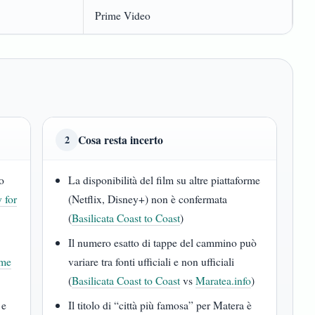
Prime Video
Cosa resta incerto
2
no
La disponibilità del film su altre piattaforme
y for
(Netflix, Disney+) non è confermata
(
Basilicata Coast to Coast
)
Il numero esatto di tappe del cammino può
ime
variare tra fonti ufficiali e non ufficiali
(
Basilicata Coast to Coast
vs
Maratea.info
)
 e
Il titolo di “città più famosa” per Matera è