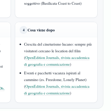
soggettivo (Basilicata Coast to Coast)
Cosa viene dopo
4
o
Crescita del cineturismo lucano: sempre più
)
visitatori cercano le location del film
(
OpenEdition Journals, rivista accademica
di geografia e comunicazione
)
st
Eventi e pacchetti vacanza ispirati al
cammino (es. Freedome, Lonely Planet)
(
OpenEdition Journals, rivista accademica
Db,
di geografia e comunicazione
)