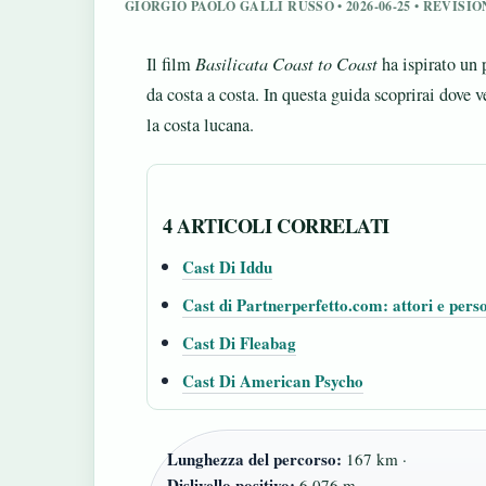
GIORGIO PAOLO GALLI RUSSO • 2026-06-25 • REVIS
Il film
Basilicata Coast to Coast
ha ispirato un 
da costa a costa. In questa guida scoprirai dove 
la costa lucana.
4 ARTICOLI CORRELATI
Cast Di Iddu
Cast di Partnerperfetto.com: attori e perso
Cast Di Fleabag
Cast Di American Psycho
Lunghezza del percorso:
167 km ·
Dislivello positivo:
6.076 m ·