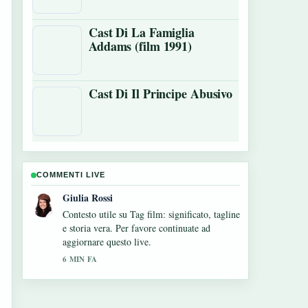
Cast Di La Famiglia
Addams (film 1991)
Cast Di Il Principe Abusivo
COMMENTI LIVE
Marco Bianchi
La copertura di Lei è troppo per me: Trama,
Cast... sembra solida e molto facile da
seguire.
8 MIN FA