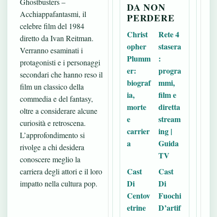
Ghostbusters –
DA NON
Acchiappafantasmi, il
PERDERE
celebre film del 1984
Christ
Rete 4
diretto da Ivan Reitman.
opher
stasera
Verranno esaminati i
Plumm
:
protagonisti e i personaggi
er:
progra
secondari che hanno reso il
biograf
mmi,
film un classico della
ia,
film e
commedia e del fantasy,
morte
diretta
oltre a considerare alcune
e
stream
curiosità e retroscena.
carrier
ing |
L’approfondimento si
a
Guida
rivolge a chi desidera
TV
conoscere meglio la
Cast
Cast
carriera degli attori e il loro
Di
Di
impatto nella cultura pop.
Centov
Fuochi
etrine
D’artif