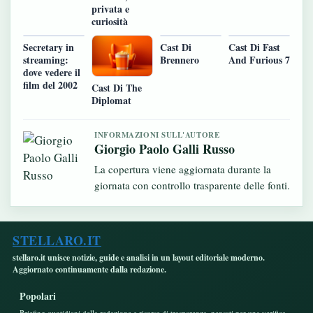
privata e
curiosità
Secretary in
Cast Di
Cast Di Fast
streaming:
Brennero
And Furious 7
dove vedere il
film del 2002
Cast Di The
Diplomat
INFORMAZIONI SULL'AUTORE
Giorgio Paolo Galli Russo
La copertura viene aggiornata durante la
giornata con controllo trasparente delle fonti.
STELLARO.IT
stellaro.it unisce notizie, guide e analisi in un layout editoriale moderno.
Aggiornato continuamente dalla redazione.
Popolari
Briefing quotidiani della redazione e risorse di trasparenza, pensati per una verifica