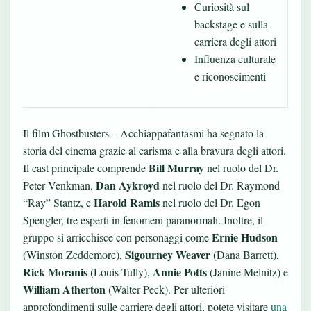
Curiosità sul
backstage e sulla
carriera degli attori
Influenza culturale
e riconoscimenti
Il film Ghostbusters – Acchiappafantasmi ha segnato la
storia del cinema grazie al carisma e alla bravura degli attori.
Bill Murray
Il cast principale comprende
nel ruolo del Dr.
Dan Aykroyd
Peter Venkman,
nel ruolo del Dr. Raymond
Harold Ramis
“Ray” Stantz, e
nel ruolo del Dr. Egon
Spengler, tre esperti in fenomeni paranormali. Inoltre, il
Ernie Hudson
gruppo si arricchisce con personaggi come
Sigourney Weaver
(Winston Zeddemore),
(Dana Barrett),
Rick Moranis
Annie Potts
(Louis Tully),
(Janine Melnitz) e
William Atherton
(Walter Peck). Per ulteriori
approfondimenti sulle carriere degli attori, potete visitare
una