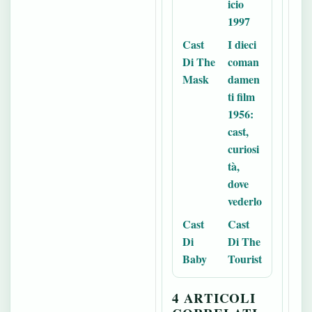
icio
1997
Cast
I dieci
Di The
coman
Mask
damen
ti film
1956:
cast,
curiosi
tà,
dove
vederlo
Cast
Cast
Di
Di The
Baby
Tourist
4 ARTICOLI