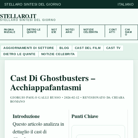
STELLARO SINTESI DEL GIORNO
ITALIANO
STELLARO.IT
STELLARO SINTESI DEL GIORNO
PAGINA
DIETRO LE
NOT
NOTIZI
NOTIZIE
CONT
CHI
INIZIALE
QUINTE
IZIE
ARIO
CELEBRITA
ATTI
SIAM
O
AGGIORNAMENTI DI SETTORE
BLOG
CAST DEL FILM
CAST TV
DIETRO LE QUINTE
NOTIZIE CELEBRITA
Cast Di Ghostbusters –
Acchiappafantasmi
GIORGIO PAOLO GALLI RUSSO • 2026-02-12 • REVISIONATO DA CHIARA
ROMANO
Introduzione
Punti Chiave
Questo articolo analizza in
dettaglio il cast di