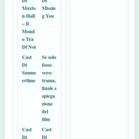
Di
Di
Maxto
Missin
n Hall
g You
– Il
Mond
o Tra
Di Noi
Cast
Se solo
Di
fosse
Summ
vero:
ertime
trama,
finale e
spiega
zione
del
film
Cast
Cast
Di
Di