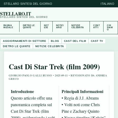
STELLARO SINTESI DEL GIORNO
ITALIANO
STELLARO.IT
STELLARO SINTESI DEL GIORNO
PAGINA
DIETRO LE
NOT
NOTIZI
NOTIZIE
CONT
CHI
INIZIALE
QUINTE
IZIE
ARIO
CELEBRITA
ATTI
SIAM
O
AGGIORNAMENTI DI SETTORE
BLOG
CAST DEL FILM
CAST TV
DIETRO LE QUINTE
NOTIZIE CELEBRITA
Cast Di Star Trek (film 2009)
GIORGIO PAOLO GALLI RUSSO • 2025-09-11 • REVISIONATO DA ANDREA
GRECO
Introduzione
Principali Informazioni
Questo articolo offre una
• Regia di J.J. Abrams
panoramica completa sul
• Volti noti come Chris
Cast Di Star Trek (film
Pine e Zachary Quinto
2009), evidenziando i volti
• Nuova timeline “Kelvin”