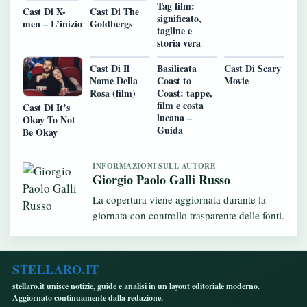
Tag film:
Cast Di X-
Cast Di The
significato,
men – L’inizio
Goldbergs
tagline e
storia vera
Cast Di Il
Basilicata
Cast Di Scary
Nome Della
Coast to
Movie
Rosa (film)
Coast: tappe,
film e costa
Cast Di It’s
lucana –
Okay To Not
Guida
Be Okay
INFORMAZIONI SULL'AUTORE
Giorgio Paolo Galli Russo
La copertura viene aggiornata durante la
giornata con controllo trasparente delle fonti.
STELLARO.IT
stellaro.it unisce notizie, guide e analisi in un layout editoriale moderno.
Aggiornato continuamente dalla redazione.