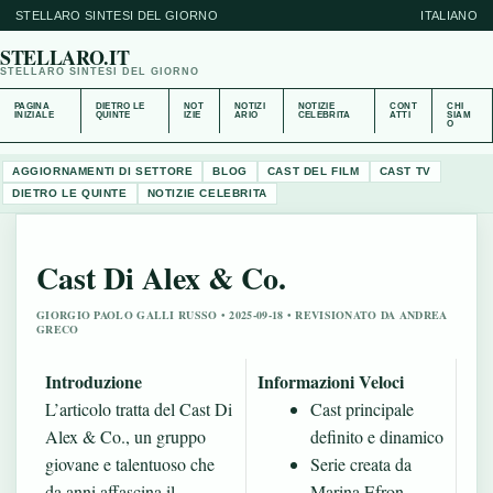
STELLARO SINTESI DEL GIORNO
ITALIANO
STELLARO.IT
STELLARO SINTESI DEL GIORNO
PAGINA
DIETRO LE
NOT
NOTIZI
NOTIZIE
CONT
CHI
INIZIALE
QUINTE
IZIE
ARIO
CELEBRITA
ATTI
SIAM
O
AGGIORNAMENTI DI SETTORE
BLOG
CAST DEL FILM
CAST TV
DIETRO LE QUINTE
NOTIZIE CELEBRITA
Cast Di Alex & Co.
GIORGIO PAOLO GALLI RUSSO • 2025-09-18 • REVISIONATO DA ANDREA
GRECO
Introduzione
Informazioni Veloci
L’articolo tratta del Cast Di
Cast principale
Alex & Co., un gruppo
definito e dinamico
giovane e talentuoso che
Serie creata da
da anni affascina il
Marina Efron