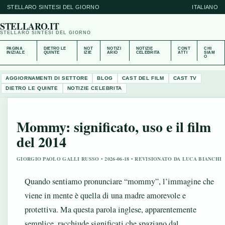
STELLARO SINTESI DEL GIORNO
ITALIANO
STELLARO.IT
STELLARO SINTESI DEL GIORNO
PAGINA
DIETRO LE
NOT
NOTIZI
NOTIZIE
CONT
CHI
INIZIALE
QUINTE
IZIE
ARIO
CELEBRITA
ATTI
SIAM
O
AGGIORNAMENTI DI SETTORE
BLOG
CAST DEL FILM
CAST TV
DIETRO LE QUINTE
NOTIZIE CELEBRITA
Mommy: significato, uso e il film
del 2014
GIORGIO PAOLO GALLI RUSSO • 2026-06-18 • REVISIONATO DA LUCA BIANCHI
Quando sentiamo pronunciare “mommy”, l’immagine che
viene in mente è quella di una madre amorevole e
protettiva. Ma questa parola inglese, apparentemente
semplice, racchiude significati che spaziano dal