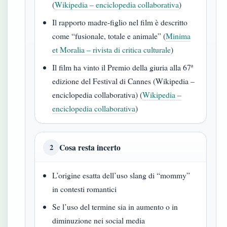
(
Wikipedia – enciclopedia collaborativa
)
Il rapporto madre-figlio nel film è descritto
come “fusionale, totale e animale” (
Minima
et Moralia – rivista di critica culturale
)
Il film ha vinto il Premio della giuria alla 67ª
edizione del Festival di Cannes (Wikipedia –
enciclopedia collaborativa) (
Wikipedia –
enciclopedia collaborativa
)
Cosa resta incerto
2
L’origine esatta dell’uso slang di “mommy”
in contesti romantici
Se l’uso del termine sia in aumento o in
diminuzione nei social media