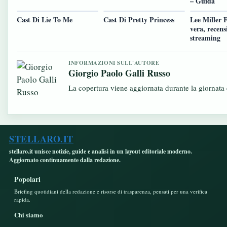
– Guida
Cast Di Lie To Me
Cast Di Pretty Princess
Lee Miller F
vera, recens
streaming
INFORMAZIONI SULL'AUTORE
Giorgio Paolo Galli Russo
La copertura viene aggiornata durante la giornata c
STELLARO.IT
stellaro.it unisce notizie, guide e analisi in un layout editoriale moderno.
Aggiornato continuamente dalla redazione.
Popolari
Briefing quotidiani della redazione e risorse di trasparenza, pensati per una verifica
rapida.
Chi siamo