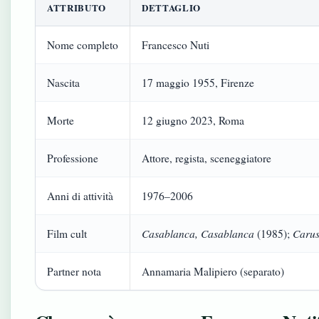
ATTRIBUTO
DETTAGLIO
Nome completo
Francesco Nuti
Nascita
17 maggio 1955, Firenze
Morte
12 giugno 2023, Roma
Professione
Attore, regista, sceneggiatore
Anni di attività
1976–2006
Casablanca, Casablanca
Carus
Film cult
(1985);
Partner nota
Annamaria Malipiero (separato)