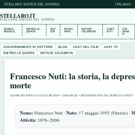
STELLARO SINTESI DEL GIORNO
ITALIANO
STELLARO.IT
STELLARO SINTESI DEL GIORNO
PAGINA
DIETRO LE
NOT
NOTIZI
NOTIZIE
CONT
CHI
INIZIALE
QUINTE
IZIE
ARIO
CELEBRITA
ATTI
SIAM
O
AGGIORNAMENTI DI SETTORE
BLOG
CAST DEL FILM
CAST TV
DIETRO LE QUINTE
NOTIZIE CELEBRITA
Francesco Nuti: la storia, la depres
morte
GIORGIO PAOLO GALLI RUSSO • 2026-06-26 • REVISIONATO DA MARCO CONTI
Nome:
Nato:
M
Francesco Nuti ·
17 maggio 1955 (Firenze) ·
Attività:
1976–2006