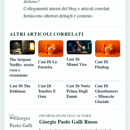
italiano?
Collegamenti interni del blog e articoli correlati
forniscono ulteriori dettagli e contesto.
ALTRI ARTICOLI CORRELATI
Cast Di
The Serpent
Cast Di La
Cast Di
Miami Vice
Netflix: storia
Favorita
Fleabag
vera e
recensione
Cast Di The
Cast Di
Cast Di Notte
Cast Di
Irishman
Tenebre E
Prima Degli
Ghostbusters
Ossa
Esami
– Minaccia
Glaciale
INFORMAZIONI SULL'AUTORE
Giorgio Paolo Galli Russo