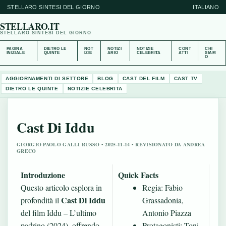
STELLARO SINTESI DEL GIORNO
ITALIANO
STELLARO.IT
STELLARO SINTESI DEL GIORNO
PAGINA
DIETRO LE
NOT
NOTIZI
NOTIZIE
CONT
CHI
INIZIALE
QUINTE
IZIE
ARIO
CELEBRITA
ATTI
SIAM
O
AGGIORNAMENTI DI SETTORE
BLOG
CAST DEL FILM
CAST TV
DIETRO LE QUINTE
NOTIZIE CELEBRITA
Cast Di Iddu
GIORGIO PAOLO GALLI RUSSO • 2025-11-14 • REVISIONATO DA ANDREA
GRECO
Introduzione
Quick Facts
Questo articolo esplora in
Regia: Fabio
Cast Di Iddu
profondità il
Grassadonia,
del film Iddu – L’ultimo
Antonio Piazza
padrino (2024), offrendo
Protagonisti: Toni