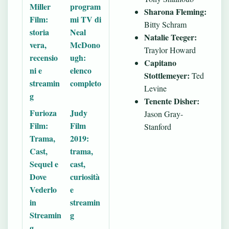
Miller
program
Sharona Fleming:
Film:
mi TV di
Bitty Schram
storia
Neal
Natalie Teeger:
vera,
McDono
Traylor Howard
recensio
ugh:
Capitano
ni e
elenco
Stottlemeyer:
Ted
streamin
completo
Levine
g
Tenente Disher:
Furioza
Judy
Jason Gray-
Film:
Film
Stanford
Trama,
2019:
Cast,
trama,
Sequel e
cast,
Dove
curiosità
Vederlo
e
in
streamin
Streamin
g
g