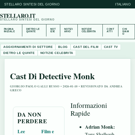
STELLARO SINTESI DEL GIORNO
ITALIANO
STELLARO.IT
STELLARO SINTESI DEL GIORNO
PAGINA
DIETRO LE
NOT
NOTIZI
NOTIZIE
CONT
CHI
INIZIALE
QUINTE
IZIE
ARIO
CELEBRITA
ATTI
SIAM
O
AGGIORNAMENTI DI SETTORE
BLOG
CAST DEL FILM
CAST TV
DIETRO LE QUINTE
NOTIZIE CELEBRITA
Cast Di Detective Monk
GIORGIO PAOLO GALLI RUSSO • 2026-01-10 • REVISIONATO DA ANDREA
GRECO
Informazioni
Rapide
DA NON
PERDERE
Adrian Monk:
Lee
Film e
Tony Shalhoub