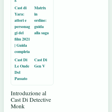
Cast di
Matrix
Yara:
in
attori e
ordine:
personag
guida
gi del
alla saga
film 2021
| Guida
completa
Cast Di
Cast Di
Le Onde
Gen V
Del
Passato
Introduzione al
Cast Di Detective
Monk