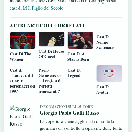
mondo dei cast televisivi, visita anche la nostra pagina sul
cast di M Il Figlio del Secolo
.
ALTRI ARTICOLI CORRELATI
Cast Di
Nonno
Scatenato
Cast Di House
Cast Di The
Cast Di A
Of Gucci
Women
Star Is Born
Cast di
Paolo
Cast Di
Titanic: tutti
Genovese: chi
Legend
attori e
è il regista di
personaggi del
Perfetti
Cast Di
1997
sconosciuti?
Avatar
INFORMAZIONI SULL'AUTORE
Giorgio Paolo Galli Russo
La copertura viene aggiornata durante la
giornata con controllo trasparente delle fonti.