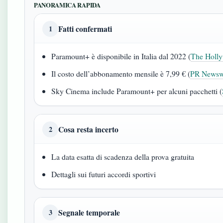
PANORAMICA RAPIDA
Fatti confermati
1
Paramount+ è disponibile in Italia dal 2022 (
The Hollyw
Il costo dell’abbonamento mensile è 7,99 € (
PR Newswi
Sky Cinema include Paramount+ per alcuni pacchetti (
Cosa resta incerto
2
La data esatta di scadenza della prova gratuita
Dettagli sui futuri accordi sportivi
Segnale temporale
3