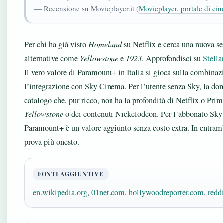
— Recensione su Movieplayer.it (
Movieplayer, portale di cin
Per chi ha già visto
Homeland
su Netflix e cerca una nuova se
alternative come
Yellowstone
e
1923
. Approfondisci su
Stella
Il vero valore di Paramount+ in Italia si gioca sulla combinazi
l’integrazione con Sky Cinema. Per l’utente senza Sky, la dom
catalogo che, pur ricco, non ha la profondità di Netflix o Pri
Yellowstone
o dei contenuti Nickelodeon. Per l’abbonato Sky C
Paramount+ è un valore aggiunto senza costo extra. In entrambi 
prova più onesto.
FONTI AGGIUNTIVE
en.wikipedia.org
,
01net.com
,
hollywoodreporter.com
,
redd