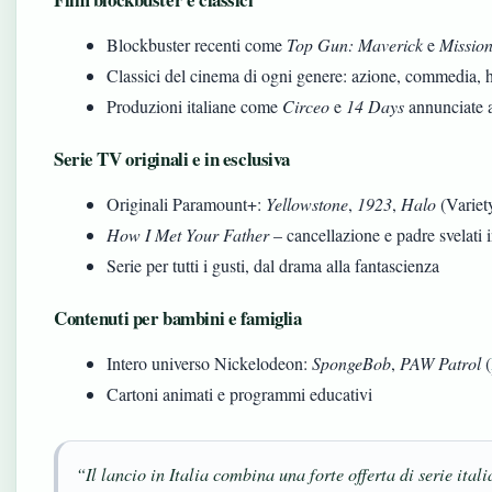
Blockbuster recenti come
Top Gun: Maverick
e
Mission
Classici del cinema di ogni genere: azione, commedia, h
Produzioni italiane come
Circeo
e
14 Days
annunciate a
Serie TV originali e in esclusiva
Originali Paramount+:
Yellowstone
,
1923
,
Halo
(Variet
How I Met Your Father
– cancellazione e padre svelati 
Serie per tutti i gusti, dal drama alla fantascienza
Contenuti per bambini e famiglia
Intero universo Nickelodeon:
SpongeBob
,
PAW Patrol
(
Cartoni animati e programmi educativi
“Il lancio in Italia combina una forte offerta di serie itali