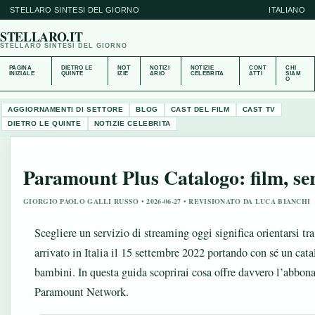
STELLARO SINTESI DEL GIORNO
ITALIANO
STELLARO.IT
STELLARO SINTESI DEL GIORNO
PAGINA
DIETRO LE
NOT
NOTIZI
NOTIZIE
CONT
CHI
INIZIALE
QUINTE
IZIE
ARIO
CELEBRITA
ATTI
SIAM
O
AGGIORNAMENTI DI SETTORE
BLOG
CAST DEL FILM
CAST TV
DIETRO LE QUINTE
NOTIZIE CELEBRITA
Paramount Plus Catalogo: film, ser
GIORGIO PAOLO GALLI RUSSO • 2026-06-27 • REVISIONATO DA LUCA BIANCHI
Scegliere un servizio di streaming oggi significa orientarsi tr
arrivato in Italia il 15 settembre 2022 portando con sé un cata
bambini. In questa guida scoprirai cosa offre davvero l’abbona
Paramount Network.