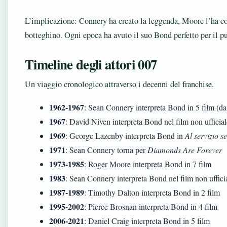
L’implicazione: Connery ha creato la leggenda, Moore l’ha con
botteghino. Ogni epoca ha avuto il suo Bond perfetto per il p
Timeline degli attori 007
Un viaggio cronologico attraverso i decenni del franchise.
1962-1967
: Sean Connery interpreta Bond in 5 film (d
1967
: David Niven interpreta Bond nel film non ufficia
1969
: George Lazenby interpreta Bond in
Al servizio s
1971
: Sean Connery torna per
Diamonds Are Forever
1973-1985
: Roger Moore interpreta Bond in 7 film
1983
: Sean Connery interpreta Bond nel film non uffici
1987-1989
: Timothy Dalton interpreta Bond in 2 film
1995-2002
: Pierce Brosnan interpreta Bond in 4 film
2006-2021
: Daniel Craig interpreta Bond in 5 film