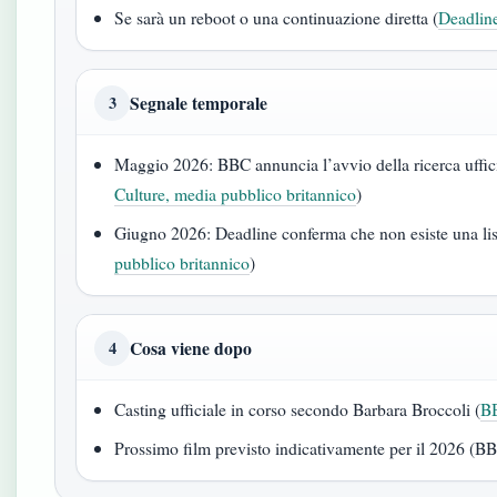
Se sarà un reboot o una continuazione diretta (
Deadline
Segnale temporale
3
Maggio 2026: BBC annuncia l’avvio della ricerca uffic
Culture, media pubblico britannico
)
Giugno 2026: Deadline conferma che non esiste una lis
pubblico britannico
)
Cosa viene dopo
4
Casting ufficiale in corso secondo Barbara Broccoli (
BB
Prossimo film previsto indicativamente per il 2026 (B