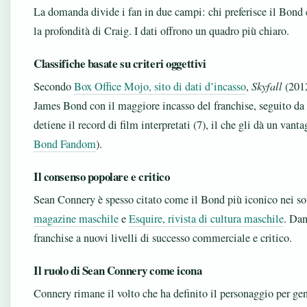
La domanda divide i fan in due campi: chi preferisce il Bond 
la profondità di Craig. I dati offrono un quadro più chiaro.
Classifiche basate su criteri oggettivi
Secondo
Box Office Mojo, sito di dati d’incasso
,
Skyfall
(2012
James Bond con il maggiore incasso del franchise, seguito da
detiene il record di film interpretati (7), il che gli dà un vant
Bond Fandom
).
Il consenso popolare e critico
Sean Connery è spesso citato come il Bond più iconico nei s
magazine maschile
e
Esquire, rivista di cultura maschile
. Dan
franchise a nuovi livelli di successo commerciale e critico.
Il ruolo di Sean Connery come icona
Connery rimane il volto che ha definito il personaggio per gen