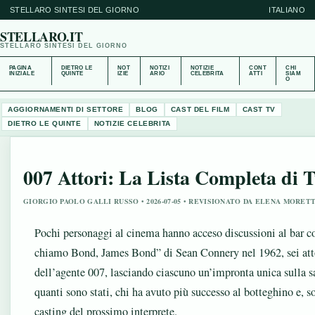
STELLARO SINTESI DEL GIORNO
ITALIANO
STELLARO.IT
STELLARO SINTESI DEL GIORNO
PAGINA
DIETRO LE
NOT
NOTIZI
NOTIZIE
CONT
CHI
INIZIALE
QUINTE
IZIE
ARIO
CELEBRITA
ATTI
SIAM
O
AGGIORNAMENTI DI SETTORE
BLOG
CAST DEL FILM
CAST TV
DIETRO LE QUINTE
NOTIZIE CELEBRITA
007 Attori: La Lista Completa di Tu
GIORGIO PAOLO GALLI RUSSO • 2026-07-05 • REVISIONATO DA ELENA MORETT
Pochi personaggi al cinema hanno acceso discussioni al bar
chiamo Bond, James Bond” di Sean Connery nel 1962, sei att
dell’agente 007, lasciando ciascuno un’impronta unica sulla sa
quanti sono stati, chi ha avuto più successo al botteghino e, s
casting del prossimo interprete.