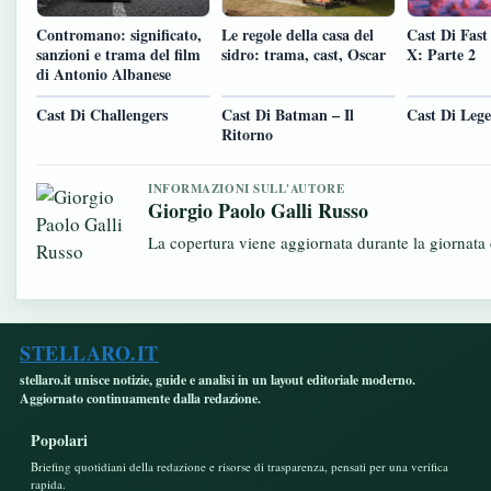
Cast Di Fast
Contromano: significato,
Le regole della casa del
X: Parte 2
sanzioni e trama del film
sidro: trama, cast, Oscar
di Antonio Albanese
Cast Di Challengers
Cast Di Batman – Il
Cast Di Leg
Ritorno
INFORMAZIONI SULL'AUTORE
Giorgio Paolo Galli Russo
La copertura viene aggiornata durante la giornata c
STELLARO.IT
stellaro.it unisce notizie, guide e analisi in un layout editoriale moderno.
Aggiornato continuamente dalla redazione.
Popolari
Briefing quotidiani della redazione e risorse di trasparenza, pensati per una verifica
rapida.