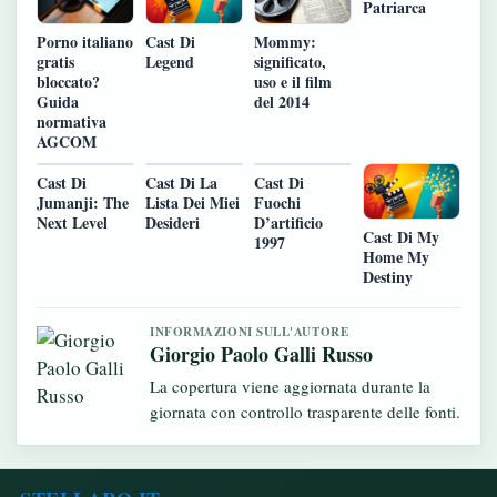
Patriarca
Cast Di
Porno italiano
Mommy:
Legend
gratis
significato,
bloccato?
uso e il film
Guida
del 2014
normativa
AGCOM
Cast Di
Cast Di La
Cast Di
Jumanji: The
Lista Dei Miei
Fuochi
Next Level
Desideri
D’artificio
Cast Di My
1997
Home My
Destiny
INFORMAZIONI SULL'AUTORE
Giorgio Paolo Galli Russo
La copertura viene aggiornata durante la
giornata con controllo trasparente delle fonti.