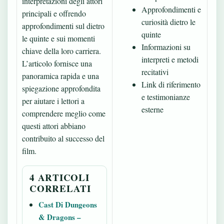
interpretazioni degli attori
Approfondimenti e
principali e offrendo
curiosità dietro le
approfondimenti sul dietro
quinte
le quinte e sui momenti
Informazioni su
chiave della loro carriera.
interpreti e metodi
L’articolo fornisce una
recitativi
panoramica rapida e una
Link di riferimento
spiegazione approfondita
e testimonianze
per aiutare i lettori a
esterne
comprendere meglio come
questi attori abbiano
contribuito al successo del
film.
4 ARTICOLI
CORRELATI
Cast Di Dungeons
& Dragons –