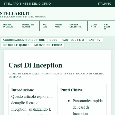
STELLARO SINTESI DEL GIORNO
ITALIANO
STELLARO.IT
STELLARO SINTESI DEL GIORNO
PAGINA
DIETRO LE
NOT
NOTIZI
NOTIZIE
CONT
CHI
INIZIALE
QUINTE
IZIE
ARIO
CELEBRITA
ATTI
SIAM
O
AGGIORNAMENTI DI SETTORE
BLOG
CAST DEL FILM
CAST TV
DIETRO LE QUINTE
NOTIZIE CELEBRITA
Cast Di Inception
GIORGIO PAOLO GALLI RUSSO • 2026-01-14 • REVISIONATO DA CHIARA
ROMANO
Introduzione
Punti Chiave
Questo articolo esplora in
Panoramica rapida
dettaglio il cast di
del cast di
Inception, analizzando le
Inception