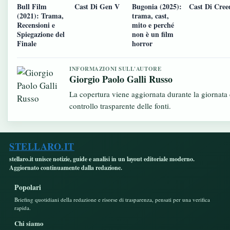
Bull Film
Cast Di Gen V
Bugonia (2025):
Cast Di Creed
(2021): Trama,
trama, cast,
Recensioni e
mito e perché
Spiegazione del
non è un film
Finale
horror
INFORMAZIONI SULL'AUTORE
Giorgio Paolo Galli Russo
La copertura viene aggiornata durante la giornata
controllo trasparente delle fonti.
STELLARO.IT
stellaro.it unisce notizie, guide e analisi in un layout editoriale moderno.
Aggiornato continuamente dalla redazione.
Popolari
Briefing quotidiani della redazione e risorse di trasparenza, pensati per una verifica
rapida.
Chi siamo