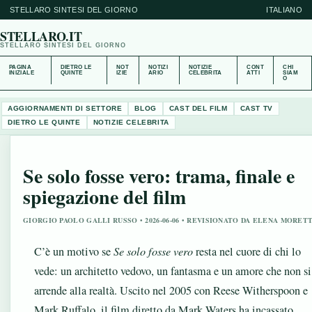
STELLARO SINTESI DEL GIORNO
ITALIANO
STELLARO.IT
STELLARO SINTESI DEL GIORNO
PAGINA
DIETRO LE
NOT
NOTIZI
NOTIZIE
CONT
CHI
INIZIALE
QUINTE
IZIE
ARIO
CELEBRITA
ATTI
SIAM
O
AGGIORNAMENTI DI SETTORE
BLOG
CAST DEL FILM
CAST TV
DIETRO LE QUINTE
NOTIZIE CELEBRITA
Se solo fosse vero: trama, finale e
spiegazione del film
GIORGIO PAOLO GALLI RUSSO • 2026-06-06 • REVISIONATO DA ELENA MORETT
C’è un motivo se
Se solo fosse vero
resta nel cuore di chi lo
vede: un architetto vedovo, un fantasma e un amore che non si
arrende alla realtà. Uscito nel 2005 con Reese Witherspoon e
Mark Ruffalo, il film diretto da Mark Waters ha incassato