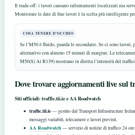
Il trade-off: i lavori causano rallentamenti localizzati ma ser
Monitorare le date di fine lavori è la scelta più intelligente per
COSA TENERE D’OCCHIO
Se l’M50 è fluido, guarda le secondarie. Se ci sono lavori, 
alternativo con almeno 15 minuti di margine. Le telecame
M50(S) At R139) mostrano in diretta l’intensità del traffic
Dove trovare aggiornamenti live sul tr
Siti ufficiali: traffic.tii.ie e AA Roadwatch
traffic.tii.ie
— gestito dal Transport Infrastructure Ireland
messaggi variabili, telecamere e lavori previsti.
AA Roadwatch
— servizio di notizie di traffico 24 or