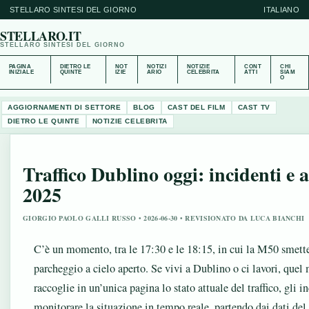
STELLARO SINTESI DEL GIORNO
ITALIANO
STELLARO.IT
STELLARO SINTESI DEL GIORNO
PAGINA
DIETRO LE
NOT
NOTIZI
NOTIZIE
CONT
CHI
INIZIALE
QUINTE
IZIE
ARIO
CELEBRITA
ATTI
SIAM
O
AGGIORNAMENTI DI SETTORE
BLOG
CAST DEL FILM
CAST TV
DIETRO LE QUINTE
NOTIZIE CELEBRITA
Traffico Dublino oggi: incidenti e
2025
GIORGIO PAOLO GALLI RUSSO • 2026-06-30 • REVISIONATO DA LUCA BIANCHI
C’è un momento, tra le 17:30 e le 18:15, in cui la M50 smette
parcheggio a cielo aperto. Se vivi a Dublino o ci lavori, que
raccoglie in un’unica pagina lo stato attuale del traffico, gli in
monitorare la situazione in tempo reale, partendo dai dati del 