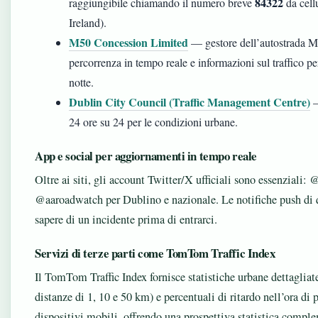
84322
raggiungibile chiamando il numero breve
da cellu
Ireland).
M50 Concession Limited
— gestore dell’autostrada M5
percorrenza in tempo reale e informazioni sul traffico
notte.
Dublin City Council (Traffic Management Centre)
—
24 ore su 24 per le condizioni urbane.
App e social per aggiornamenti in tempo reale
Oltre ai siti, gli account Twitter/X ufficiali sono essenziali: @
@aaroadwatch per Dublino e nazionale. Le notifiche push di 
sapere di un incidente prima di entrarci.
Servizi di terze parti come TomTom Traffic Index
Il TomTom Traffic Index fornisce statistiche urbane dettagliat
distanze di 1, 10 e 50 km) e percentuali di ritardo nell’ora di p
dispositivi mobili, offrendo una prospettiva statistica comple