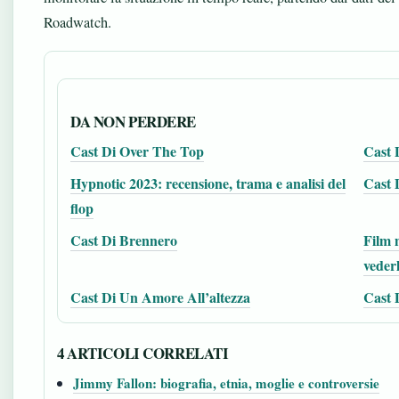
Roadwatch.
DA NON PERDERE
Cast Di Over The Top
Cast 
Hypnotic 2023: recensione, trama e analisi del
Cast 
flop
Cast Di Brennero
Film m
vederl
Cast Di Un Amore All’altezza
Cast 
4 ARTICOLI CORRELATI
Jimmy Fallon: biografia, etnia, moglie e controversie