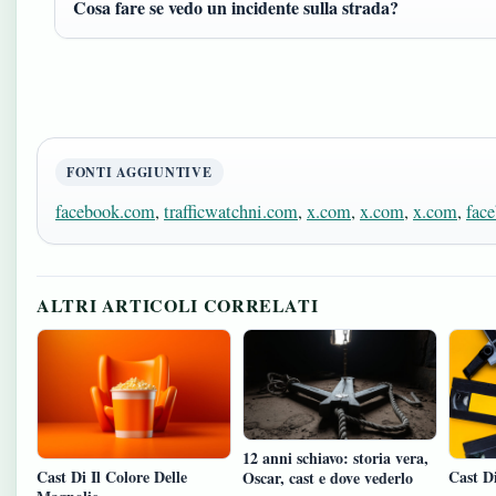
Cosa fare se vedo un incidente sulla strada?
FONTI AGGIUNTIVE
facebook.com
,
trafficwatchni.com
,
x.com
,
x.com
,
x.com
,
fac
ALTRI ARTICOLI CORRELATI
12 anni schiavo: storia vera,
Cast Di Il Colore Delle
Cast D
Oscar, cast e dove vederlo