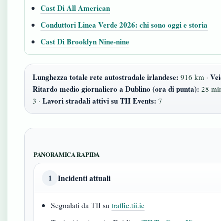
Cast Di All American
Conduttori Linea Verde 2026: chi sono oggi e storia
Cast Di Brooklyn Nine-nine
Lunghezza totale rete autostradale irlandese:
Vei
916 km ·
Ritardo medio giornaliero a Dublino (ora di punta):
28 min
Lavori stradali attivi su TII Events:
3 ·
7
PANORAMICA RAPIDA
Incidenti attuali
1
Segnalati da TII su
traffic.tii.ie