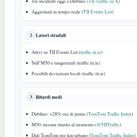
Tre incidenti oggi a Dublino
(TII Traffic su X)
Aggiornati in tempo reale (
TII Events List
)
Lavori stradali
2
Attivi su TII Events List (
traffic.tii.ie
)
Sull’M50 e tangenziali (traffic.tii.ie)
Possibili deviazioni locali (traffic.tii.ie)
Ritardi medi
3
Dublino: +28% ora di punta (
TomTom Traffic Index
)
M50: nessun ritardo al momento (
@TIITraffic
)
Dati TomTom per km urbano (
TomTom Traffic Index
)