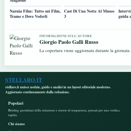
Magnolie
Narnia Film: Tutto sui Film,
Cast Di Una Notte Al Museo
Intervi
Trame e Dove Vederli
3
guida a
INFORMAZIONI SULL'AUTORE
Giorgio Paolo Galli Russo
La copertura viene aggiornata durante la giornata c
STELLARO.IT
stellaro.it unisce notizie, guide e analisi in un layout editoriale moderno.
Aggiornato continuamente dalla redazione.
Popolari
Briefing quotidiani della redazione e risorse di trasparenza, pensati per una verifica
rapida.
Chi siamo