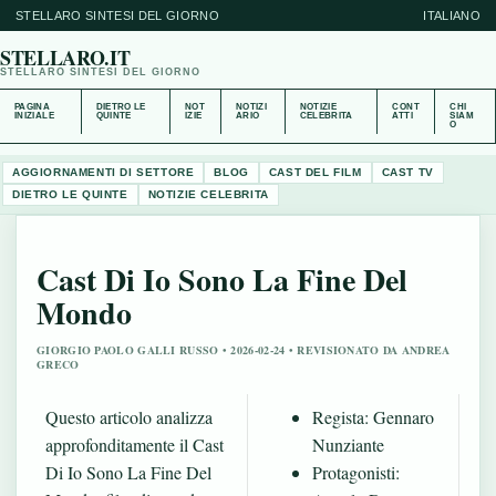
STELLARO SINTESI DEL GIORNO
ITALIANO
STELLARO.IT
STELLARO SINTESI DEL GIORNO
PAGINA
DIETRO LE
NOT
NOTIZI
NOTIZIE
CONT
CHI
INIZIALE
QUINTE
IZIE
ARIO
CELEBRITA
ATTI
SIAM
O
AGGIORNAMENTI DI SETTORE
BLOG
CAST DEL FILM
CAST TV
DIETRO LE QUINTE
NOTIZIE CELEBRITA
Cast Di Io Sono La Fine Del
Mondo
GIORGIO PAOLO GALLI RUSSO • 2026-02-24 • REVISIONATO DA ANDREA
GRECO
Questo articolo analizza
Regista: Gennaro
approfonditamente il Cast
Nunziante
Di Io Sono La Fine Del
Protagonisti: