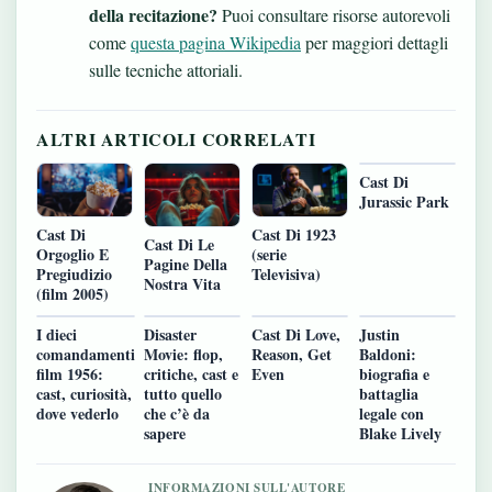
della recitazione?
Puoi consultare risorse autorevoli
come
questa pagina Wikipedia
per maggiori dettagli
sulle tecniche attoriali.
ALTRI ARTICOLI CORRELATI
Cast Di
Jurassic Park
Cast Di
Cast Di 1923
Cast Di Le
Orgoglio E
(serie
Pagine Della
Pregiudizio
Televisiva)
Nostra Vita
(film 2005)
I dieci
Disaster
Cast Di Love,
Justin
comandamenti
Movie: flop,
Reason, Get
Baldoni:
film 1956:
critiche, cast e
Even
biografia e
cast, curiosità,
tutto quello
battaglia
dove vederlo
che c’è da
legale con
sapere
Blake Lively
INFORMAZIONI SULL'AUTORE