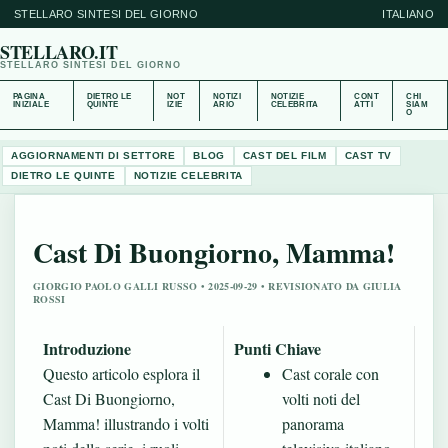
STELLARO SINTESI DEL GIORNO
ITALIANO
STELLARO.IT
STELLARO SINTESI DEL GIORNO
PAGINA
DIETRO LE
NOT
NOTIZI
NOTIZIE
CONT
CHI
INIZIALE
QUINTE
IZIE
ARIO
CELEBRITA
ATTI
SIAM
O
AGGIORNAMENTI DI SETTORE
BLOG
CAST DEL FILM
CAST TV
DIETRO LE QUINTE
NOTIZIE CELEBRITA
Cast Di Buongiorno, Mamma!
GIORGIO PAOLO GALLI RUSSO • 2025-09-29 • REVISIONATO DA GIULIA
ROSSI
Introduzione
Punti Chiave
Questo articolo esplora il
Cast corale con
Cast Di Buongiorno,
volti noti del
Mamma! illustrando i volti
panorama