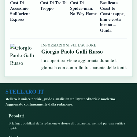
Cast Di
Cast Di Tre Di
Cast Di
Basilicata
Assassinio
Troppo
Spider-man:
Coast to
Sull’orient
No Way Home
Coast: tappe,
Express
film e costa
lucana –
Guida
INFORMAZIONI SULL'AUTORE
Giorgio Paolo Galli Russo
La copertura viene aggiornata durante la
giornata con controllo trasparente delle fonti.
STELLARO.IT
stellaro.it unisce notizie, guide e analisi in un layout editoriale moderno.
Aggiornato continuamente dalla redazione.
Popolari
Briefing quotidiani della redazione e risorse di trasparenza, pensati per una verifica
rapida.