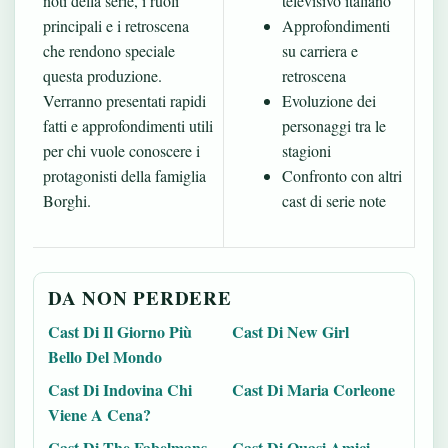
noti della serie, i ruoli
televisivo italiano
principali e i retroscena
Approfondimenti
che rendono speciale
su carriera e
questa produzione.
retroscena
Verranno presentati rapidi
Evoluzione dei
fatti e approfondimenti utili
personaggi tra le
per chi vuole conoscere i
stagioni
protagonisti della famiglia
Confronto con altri
Borghi.
cast di serie note
DA NON PERDERE
Cast Di Il Giorno Più
Cast Di New Girl
Bello Del Mondo
Cast Di Indovina Chi
Cast Di Maria Corleone
Viene A Cena?
Cast Di The Fabelmans
Cast Di Quasi Amici