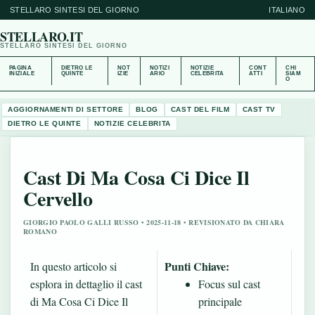
STELLARO SINTESI DEL GIORNO
ITALIANO
STELLARO.IT
STELLARO SINTESI DEL GIORNO
PAGINA
DIETRO LE
NOT
NOTIZI
NOTIZIE
CONT
CHI
INIZIALE
QUINTE
IZIE
ARIO
CELEBRITA
ATTI
SIAM
O
AGGIORNAMENTI DI SETTORE
BLOG
CAST DEL FILM
CAST TV
DIETRO LE QUINTE
NOTIZIE CELEBRITA
Cast Di Ma Cosa Ci Dice Il
Cervello
GIORGIO PAOLO GALLI RUSSO • 2025-11-18 • REVISIONATO DA CHIARA
ROMANO
Punti Chiave:
In questo articolo si
esplora in dettaglio il cast
Focus sul cast
di Ma Cosa Ci Dice Il
principale