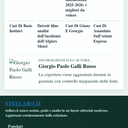
2025-2026: i
migliori da
vedere
Cast Di Basic
Detroit film:
Cast Di Ginny
Cast Di
Instinct
analisi
E Georgia
Assassinio
dell’incidente
Sull’orient
dell’Algiers
Express
Motel
INFORMAZIONI SULL'AUTORE
Giorgio Paolo Galli Russo
La copertura viene aggiornata durante la
giornata con controllo trasparente delle fonti.
STELLARO.IT
stellaro.it unisce notizie, guide e analisi in un layout editoriale moderno.
Aggiornato continuamente dalla redazione.
Popolari