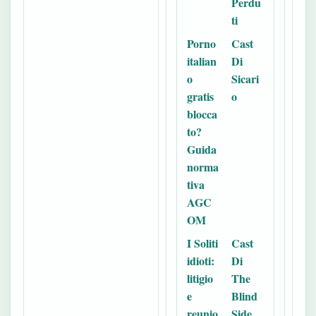
Perdu
ti
Porno
Cast
italian
Di
o
Sicari
gratis
o
blocca
to?
Guida
norma
tiva
AGC
OM
I Soliti
Cast
idioti:
Di
litigio
The
e
Blind
reunio
Side