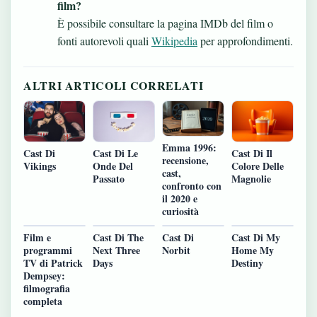
film?
È possibile consultare la pagina IMDb del film o
fonti autorevoli quali
Wikipedia
per approfondimenti.
ALTRI ARTICOLI CORRELATI
Emma 1996:
Cast Di
Cast Di Le
Cast Di Il
recensione,
Vikings
Onde Del
Colore Delle
cast,
Passato
Magnolie
confronto con
il 2020 e
curiosità
Film e
Cast Di The
Cast Di
Cast Di My
programmi
Next Three
Norbit
Home My
TV di Patrick
Days
Destiny
Dempsey:
filmografia
completa