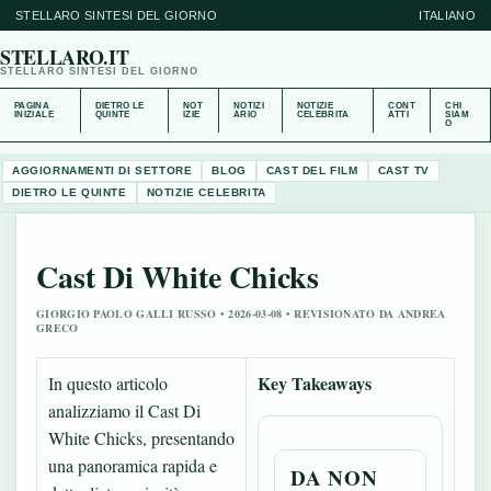
STELLARO SINTESI DEL GIORNO
ITALIANO
STELLARO.IT
STELLARO SINTESI DEL GIORNO
PAGINA
DIETRO LE
NOT
NOTIZI
NOTIZIE
CONT
CHI
INIZIALE
QUINTE
IZIE
ARIO
CELEBRITA
ATTI
SIAM
O
AGGIORNAMENTI DI SETTORE
BLOG
CAST DEL FILM
CAST TV
DIETRO LE QUINTE
NOTIZIE CELEBRITA
Cast Di White Chicks
GIORGIO PAOLO GALLI RUSSO • 2026-03-08 • REVISIONATO DA ANDREA
GRECO
Key Takeaways
In questo articolo
analizziamo il Cast Di
White Chicks, presentando
una panoramica rapida e
DA NON