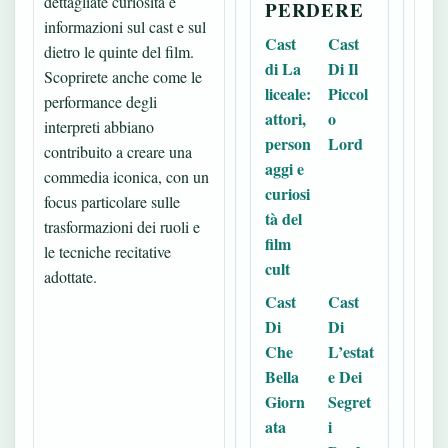
dettagliate curiosità e
PERDERE
informazioni sul cast e sul
Cast
Cast
dietro le quinte del film.
di La
Di Il
Scoprirete anche come le
liceale:
Piccol
performance degli
attori,
o
interpreti abbiano
person
Lord
contribuito a creare una
aggi e
commedia iconica, con un
curiosi
focus particolare sulle
tà del
trasformazioni dei ruoli e
film
le tecniche recitative
cult
adottate.
Cast
Cast
Di
Di
Che
L’estat
Bella
e Dei
Giorn
Segret
ata
i