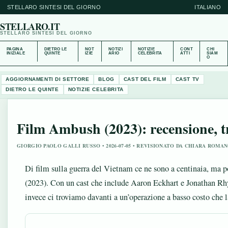
STELLARO SINTESI DEL GIORNO
ITALIANO
STELLARO.IT
STELLARO SINTESI DEL GIORNO
PAGINA
DIETRO LE
NOT
NOTIZI
NOTIZIE
CONT
CHI
INIZIALE
QUINTE
IZIE
ARIO
CELEBRITA
ATTI
SIAM
O
AGGIORNAMENTI DI SETTORE
BLOG
CAST DEL FILM
CAST TV
DIETRO LE QUINTE
NOTIZIE CELEBRITA
Film Ambush (2023): recensione, tr
GIORGIO PAOLO GALLI RUSSO • 2026-07-05 • REVISIONATO DA CHIARA ROMA
Di film sulla guerra del Vietnam ce ne sono a centinaia, ma 
(2023). Con un cast che include Aaron Eckhart e Jonathan Rhy
invece ci troviamo davanti a un’operazione a basso costo che la