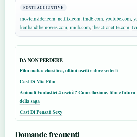
FONTI AGGIUNTIVE
movieinsider.com
,
netflix.com
,
imdb.com
,
youtube.com
,
y
keithandthemovies.com
,
imdb.com
,
theactionelite.com
,
tv
DA NON PERDERE
Film mafia: classifica, ultimi usciti e dove vederli
Cast Di Mia Film
Animali Fantastici 4 uscirà? Cancellazione, film e futuro
della saga
Cast Di Pensati Sexy
Domande frequenti