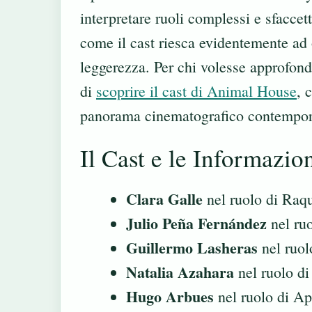
interpretare ruoli complessi e sfaccet
come il cast riesca evidentemente ad 
leggerezza. Per chi volesse approfondi
di
scoprire il cast di Animal House
, 
panorama cinematografico contempo
Il Cast e le Informazio
Clara Galle
nel ruolo di Ra
Julio Peña Fernández
nel ru
Guillermo Lasheras
nel ruol
Natalia Azahara
nel ruolo di
Hugo Arbues
nel ruolo di A