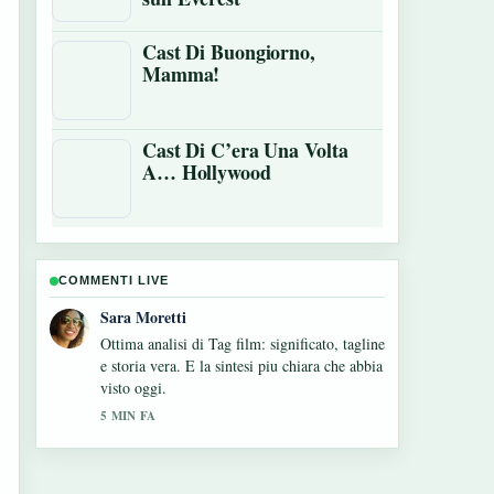
Cast Di Buongiorno,
Mamma!
Cast Di C’era Una Volta
A… Hollywood
COMMENTI LIVE
Giulia Rossi
Seguo da vicino Lei è troppo per me: Trama,
Cast... – apprezzo il tono equilibrato di
questa copertura.
7 MIN FA