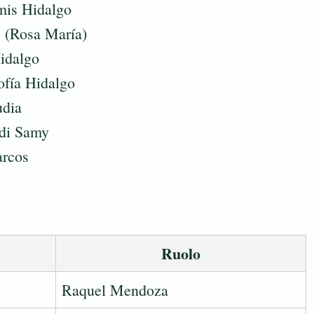
mis Hidalgo
e (Rosa María)
Hidalgo
ofía Hidalgo
udia
 di Samy
arcos
Ruolo
Raquel Mendoza