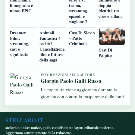
filmografia e
trama,
doppia
nuovo EPiC
streaming,
identità tra
episodi e
eroe e villain
stagione 2
Dreamer
Animali
Cast Di Slevin
Film:
Fantastici 4
– Patto
streaming,
uscirà?
Criminale
cast e
Cancellazione,
Cast Di
significato
film e futuro
Pálpito
della saga
INFORMAZIONI SULL'AUTORE
Giorgio Paolo Galli Russo
La copertura viene aggiornata durante la
giornata con controllo trasparente delle fonti.
STELLARO.IT
stellaro.it unisce notizie, guide e analisi in un layout editoriale moderno.
Aggiornato continuamente dalla redazione.