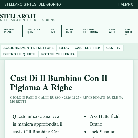
STELLARO SINTESI DEL GIORNO
ITALIANO
STELLARO.IT
STELLARO SINTESI DEL GIORNO
PAGINA
DIETRO LE
NOT
NOTIZI
NOTIZIE
CONT
CHI
INIZIALE
QUINTE
IZIE
ARIO
CELEBRITA
ATTI
SIAM
O
AGGIORNAMENTI DI SETTORE
BLOG
CAST DEL FILM
CAST TV
DIETRO LE QUINTE
NOTIZIE CELEBRITA
Cast Di Il Bambino Con Il
Pigiama A Righe
GIORGIO PAOLO GALLI RUSSO • 2026-02-27 • REVISIONATO DA ELENA
MORETTI
Questo articolo analizza
Asa Butterfield:
in maniera approfondita il
Bruno
cast di “Il Bambino Con
Jack Scanlon: