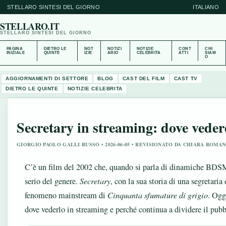
STELLARO SINTESI DEL GIORNO
ITALIANO
STELLARO.IT
STELLARO SINTESI DEL GIORNO
PAGINA
DIETRO LE
NOT
NOTIZI
NOTIZIE
CONT
CHI
INIZIALE
QUINTE
IZIE
ARIO
CELEBRITA
ATTI
SIAM
O
AGGIORNAMENTI DI SETTORE
BLOG
CAST DEL FILM
CAST TV
DIETRO LE QUINTE
NOTIZIE CELEBRITA
Secretary in streaming: dove vedere
GIORGIO PAOLO GALLI RUSSO • 2026-06-05 • REVISIONATO DA CHIARA ROMA
C’è un film del 2002 che, quando si parla di dinamiche BDSM 
serio del genere.
Secretary
, con la sua storia di una segretaria
fenomeno mainstream di
Cinquanta sfumature di grigio
. Ogg
dove vederlo in streaming e perché continua a dividere il pubb