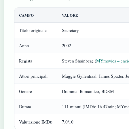
CAMPO
VALORE
Titolo originale
Secretary
Anno
2002
Regista
Steven Shainberg (
MYmovies – encicl
Attori principali
Maggie Gyllenhaal, James Spader, J
Genere
Dramma, Romantico, BDSM
Durata
111 minuti (IMDb: 1h 47min; MYmo
Valutazione IMDb
7.0/10