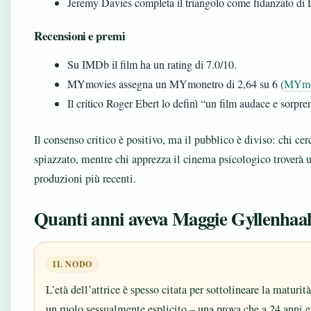
Jeremy Davies completa il triangolo come fidanzato di 
Recensioni e premi
Su IMDb il film ha un rating di 7.0/10.
MYmovies assegna un MYmonetro di 2,64 su 6 (
MYmovi
Il critico Roger Ebert lo definì “un film audace e sorpr
Il consenso critico è positivo, ma il pubblico è diviso: chi ce
spiazzato, mentre chi apprezza il cinema psicologico troverà 
produzioni più recenti.
Quanti anni aveva Maggie Gyllenhaal
IL NODO
L’età dell’attrice è spesso citata per sottolineare la maturit
un ruolo sessualmente esplicito – una prova che a 24 anni e