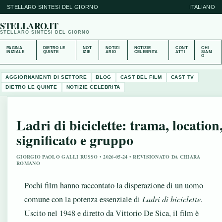
STELLARO SINTESI DEL GIORNO
ITALIANO
STELLARO.IT
STELLARO SINTESI DEL GIORNO
PAGINA
DIETRO LE
NOT
NOTIZI
NOTIZIE
CONT
CHI
INIZIALE
QUINTE
IZIE
ARIO
CELEBRITA
ATTI
SIAM
O
AGGIORNAMENTI DI SETTORE
BLOG
CAST DEL FILM
CAST TV
DIETRO LE QUINTE
NOTIZIE CELEBRITA
Ladri di biciclette: trama, location
significato e gruppo
GIORGIO PAOLO GALLI RUSSO • 2026-05-24 • REVISIONATO DA CHIARA
ROMANO
Pochi film hanno raccontato la disperazione di un uomo
comune con la potenza essenziale di
Ladri di biciclette
.
Uscito nel 1948 e diretto da Vittorio De Sica, il film è