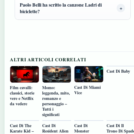
Paolo Belli ha scritto la canzone Ladri di
biciclette?
ALTRI ARTICOLI CORRELATI
Cast Di Baby
Cast Di Miami
Film cavalli:
Momo:
Vice
classici, storie
leggenda, mito,
vere e Netflix
romanzo e
da vedere
personaggio –
Tutti i
significati
Cast Di The
Cast Di
Cast Di
Cast Di Il
Karate Kid –
Resident Alien
Monster
Trono Di Spad