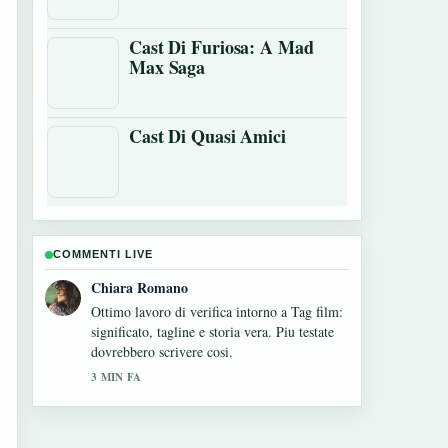
Cast Di Furiosa: A Mad
Max Saga
Cast Di Quasi Amici
COMMENTI LIVE
Luca Conti
Ottima analisi di Lei è troppo per me:
Trama, Cast.... E la sintesi piu chiara che
abbia visto oggi.
5 MIN FA