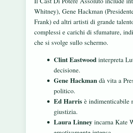
Il Cast Di Potere Assoluto include in
Whitney), Gene Hackman (Presidente
Frank) ed altri artisti di grande talen
complessi e carichi di sfumature, ind
che si svolge sullo schermo.
Clint Eastwood
interpreta Lu
decisione.
Gene Hackman
dà vita a Pre
politico.
Ed Harris
è indimenticabile n
giustizia.
Laura Linney
incarna Kate W
emotivamente intensa.