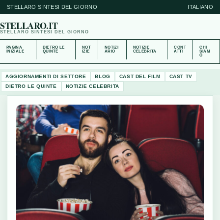
STELLARO SINTESI DEL GIORNO
ITALIANO
STELLARO.IT
STELLARO SINTESI DEL GIORNO
PAGINA
DIETRO LE
NOT
NOTIZI
NOTIZIE
CONT
CHI
INIZIALE
QUINTE
IZIE
ARIO
CELEBRITA
ATTI
SIAM
O
AGGIORNAMENTI DI SETTORE
BLOG
CAST DEL FILM
CAST TV
DIETRO LE QUINTE
NOTIZIE CELEBRITA