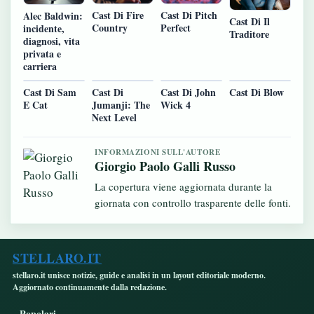
Cast Di Fire
Cast Di Pitch
Alec Baldwin:
Cast Di Il
Country
Perfect
incidente,
Traditore
diagnosi, vita
privata e
carriera
Cast Di Sam
Cast Di
Cast Di John
Cast Di Blow
E Cat
Jumanji: The
Wick 4
Next Level
INFORMAZIONI SULL'AUTORE
Giorgio Paolo Galli Russo
La copertura viene aggiornata durante la
giornata con controllo trasparente delle fonti.
STELLARO.IT
stellaro.it unisce notizie, guide e analisi in un layout editoriale moderno.
Aggiornato continuamente dalla redazione.
Popolari