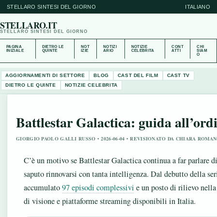
STELLARO SINTESI DEL GIORNO
ITALIANO
STELLARO.IT
STELLARO SINTESI DEL GIORNO
PAGINA
DIETRO LE
NOT
NOTIZI
NOTIZIE
CONT
CHI
INIZIALE
QUINTE
IZIE
ARIO
CELEBRITA
ATTI
SIAM
O
AGGIORNAMENTI DI SETTORE
BLOG
CAST DEL FILM
CAST TV
DIETRO LE QUINTE
NOTIZIE CELEBRITA
Battlestar Galactica: guida all’ordi
GIORGIO PAOLO GALLI RUSSO • 2026-06-04 • REVISIONATO DA CHIARA ROMA
C’è un motivo se Battlestar Galactica continua a far parlare d
saputo rinnovarsi con tanta intelligenza. Dal debutto della ser
accumulato
97 episodi complessivi
e un posto di rilievo nella
di visione e piattaforme streaming disponibili in Italia.