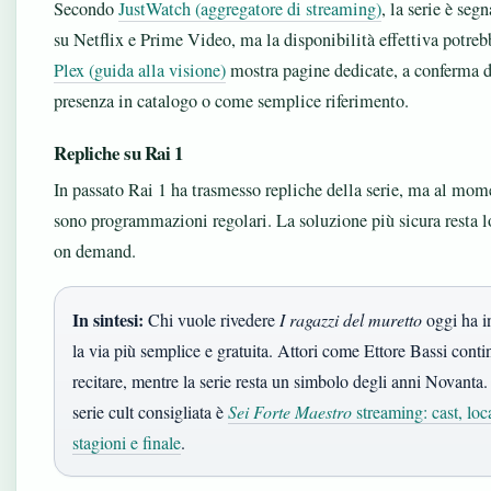
Secondo
JustWatch (aggregatore di streaming)
, la serie è seg
su Netflix e Prime Video, ma la disponibilità effettiva potreb
Plex (guida alla visione)
mostra pagine dedicate, a conferma d
presenza in catalogo o come semplice riferimento.
Repliche su Rai 1
In passato Rai 1 ha trasmesso repliche della serie, ma al mom
sono programmazioni regolari. La soluzione più sicura resta 
on demand.
In sintesi:
Chi vuole rivedere
I ragazzi del muretto
oggi ha i
la via più semplice e gratuita. Attori come Ettore Bassi cont
recitare, mentre la serie resta un simbolo degli anni Novanta.
serie cult consigliata è
Sei Forte Maestro
streaming: cast, loc
stagioni e finale
.