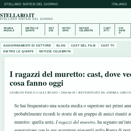
STELLARO SINTESI DEL GIORNO
ITALIANO
STELLARO.IT
STELLARO SINTESI DEL GIORNO
PAGINA
DIETRO LE
NOT
NOTIZI
NOTIZIE
CONT
CHI
INIZIALE
QUINTE
IZIE
ARIO
CELEBRITA
ATTI
SIAM
O
AGGIORNAMENTI DI SETTORE
BLOG
CAST DEL FILM
CAST TV
DIETRO LE QUINTE
NOTIZIE CELEBRITA
I ragazzi del muretto: cast, dove ve
cosa fanno oggi
GIORGIO PAOLO GALLI RUSSO • 2026-06-18 • REVISIONATO DA ANDREA GREC
Se hai frequentato una scuola media o superiore nei primi an
probabilmente ricordi le storie di un gruppo di amici riuniti a
muretto: quella serie,
I ragazzi del muretto
, ha segnato un’int
generazione con le sue avventure giovanili nella Roma di perif