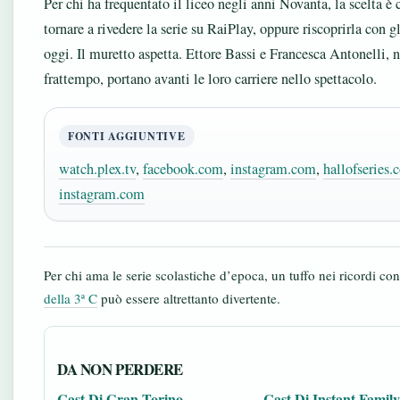
Per chi ha frequentato il liceo negli anni Novanta, la scelta è 
tornare a rivedere la serie su RaiPlay, oppure riscoprirla con g
oggi. Il muretto aspetta. Ettore Bassi e Francesca Antonelli, n
frattempo, portano avanti le loro carriere nello spettacolo.
FONTI AGGIUNTIVE
watch.plex.tv
,
facebook.com
,
instagram.com
,
hallofseries
instagram.com
Per chi ama le serie scolastiche d’epoca, un tuffo nei ricordi co
della 3ª C
può essere altrettanto divertente.
DA NON PERDERE
Cast Di Gran Torino
Cast Di Instant Family