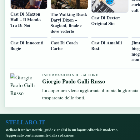
curi
cult
Cast Di Maxton
The Walking Dead:
Cast Di Dexter:
Hall – Il Mondo
Daryl Dixon –
Original Sin
Tra Di Noi
Stagioni, finale e
dove vederlo
Cast Di Innocenti
Cast Di Coach
Cast Di Amabili
Jim
Bugie
Carter
Resti
biog
mogl
cont
INFORMAZIONI SULL'AUTORE
Giorgio Paolo Galli Russo
La copertura viene aggiornata durante la giornata
trasparente delle fonti.
STELLARO.IT
stellaro.it unisce notizie, guide e analisi in un layout editoriale moderno.
Aggiornato continuamente dalla redazione.