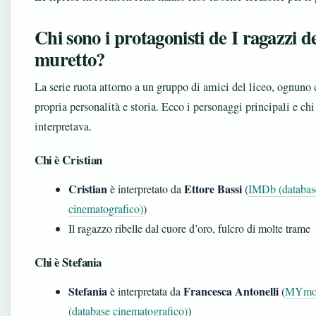
Chi sono i protagonisti de I ragazzi d
muretto?
La serie ruota attorno a un gruppo di amici del liceo, ognuno 
propria personalità e storia. Ecco i personaggi principali e chi 
interpretava.
Chi è Cristian
Cristian
Ettore Bassi
è interpretato da
(
IMDb (databas
cinematografico)
)
Il ragazzo ribelle dal cuore d’oro, fulcro di molte trame
Chi è Stefania
Stefania
Francesca Antonelli
è interpretata da
(
MYmov
(database cinematografico)
)