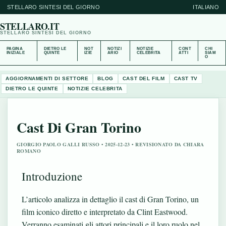
STELLARO SINTESI DEL GIORNO
ITALIANO
STELLARO.IT
STELLARO SINTESI DEL GIORNO
PAGINA
DIETRO LE
NOT
NOTIZI
NOTIZIE
CONT
CHI
INIZIALE
QUINTE
IZIE
ARIO
CELEBRITA
ATTI
SIAM
O
AGGIORNAMENTI DI SETTORE
BLOG
CAST DEL FILM
CAST TV
DIETRO LE QUINTE
NOTIZIE CELEBRITA
Cast Di Gran Torino
GIORGIO PAOLO GALLI RUSSO • 2025-12-23 • REVISIONATO DA CHIARA
ROMANO
Introduzione
L’articolo analizza in dettaglio il cast di Gran Torino, un
film iconico diretto e interpretato da Clint Eastwood.
Verranno esaminati gli attori principali e il loro ruolo nel