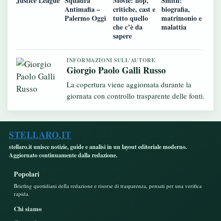
Justice League
Squadra
Movie: flop,
Smith:
Antimafia –
critiche, cast e
biografia,
Palermo Oggi
tutto quello
matrimonio e
che c’è da
malattia
sapere
INFORMAZIONI SULL'AUTORE
Giorgio Paolo Galli Russo
La copertura viene aggiornata durante la
giornata con controllo trasparente delle fonti.
STELLARO.IT
stellaro.it unisce notizie, guide e analisi in un layout editoriale moderno.
Aggiornato continuamente dalla redazione.
Popolari
Briefing quotidiani della redazione e risorse di trasparenza, pensati per una verifica
rapida.
Chi siamo