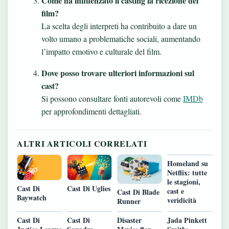
Come ha influenzato il casting la ricezione del
film?
La scelta degli interpreti ha contribuito a dare un
volto umano a problematiche sociali, aumentando
l’impatto emotivo e culturale del film.
Dove posso trovare ulteriori informazioni sul
cast?
Si possono consultare fonti autorevoli come
IMDb
per approfondimenti dettagliati.
ALTRI ARTICOLI CORRELATI
Homeland su
Netflix: tutte
le stagioni,
Cast Di Uglies
Cast Di
cast e
Cast Di Blade
Baywatch
veridicità
Runner
Cast Di
Cast Di
Disaster
Jada Pinkett