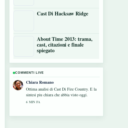
Cast Di Hacksaw Ridge
About Time 2013: trama,
cast, citazioni e finale
spiegato
COMMENTI LIVE
Luca Conti
Seguo da vicino Tag film: significato, tagline
e storia vera – apprezzo il tono equilibrato di
questa copertura.
8 MIN FA