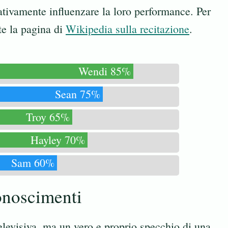
cativamente influenzare la loro performance. Per
te la pagina di
Wikipedia sulla recitazione
.
Wendi 85%
Sean 75%
Troy 65%
Hayley 70%
Sam 60%
conoscimenti
levisiva, ma un vero e proprio specchio di una