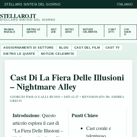
STELLARO SINTESI DEL GIORNO
ITALIANO
STELLARO.IT
STELLARO SINTESI DEL GIORNO
PAGINA
DIETRO LE
NOT
NOTIZI
NOTIZIE
CONT
CHI
INIZIALE
QUINTE
IZIE
ARIO
CELEBRITA
ATTI
SIAM
O
AGGIORNAMENTI DI SETTORE
BLOG
CAST DEL FILM
CAST TV
DIETRO LE QUINTE
NOTIZIE CELEBRITA
Cast Di La Fiera Delle Illusioni
– Nightmare Alley
GIORGIO PAOLO GALLI RUSSO • 2025-12-27 • REVISIONATO DA ANDREA
GRECO
Introduzione
Punti Chiave
: Questo
articolo esplora il cast di
Cast corale e
“La Fiera Delle Illusioni –
talentuoso