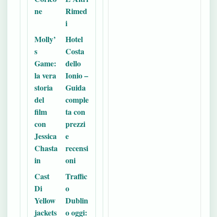
ne
Rimed
i
Molly’
Hotel
s
Costa
Game:
dello
la vera
Ionio –
storia
Guida
del
comple
film
ta con
con
prezzi
Jessica
e
Chasta
recensi
in
oni
Cast
Traffic
Di
o
Yellow
Dublin
jackets
o oggi: