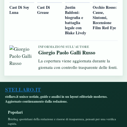
Cast Di Soy
Cast Di
Justin
Occhio Rosso:
Luna
Grease
Baldoni:
Cause,
biografia e
Sintomi,
battaglia
Recensione
legale con
Film Red Eye
Blake Lively
INFORMAZIONI SULL'AUTORE
Giorgio Paolo Galli Russo
La copertura viene aggiornata durante la
giornata con controllo trasparente delle fonti.
STELLARO.IT
stellaro.it unisce notizie, guide e analisi in un layout editoriale moderno.
Aggiornato continuamente dalla redazione.
Popolari
Briefing quotidiani della redazione e risorse di trasparenza, pensati per una verifica
rapida.