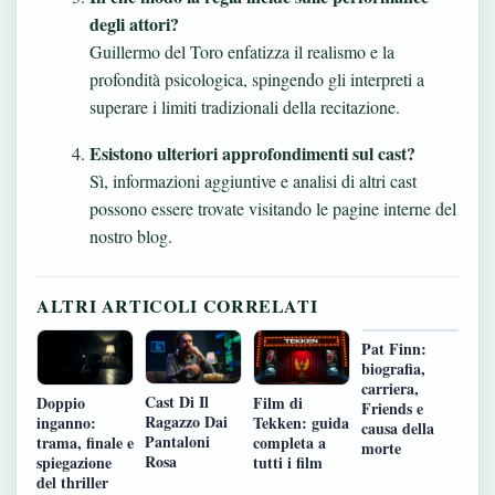
degli attori?
Guillermo del Toro enfatizza il realismo e la
profondità psicologica, spingendo gli interpreti a
superare i limiti tradizionali della recitazione.
Esistono ulteriori approfondimenti sul cast?
Sì, informazioni aggiuntive e analisi di altri cast
possono essere trovate visitando le pagine interne del
nostro blog.
ALTRI ARTICOLI CORRELATI
Pat Finn:
biografia,
carriera,
Cast Di Il
Doppio
Film di
Friends e
Ragazzo Dai
inganno:
Tekken: guida
causa della
Pantaloni
trama, finale e
completa a
morte
Rosa
spiegazione
tutti i film
del thriller