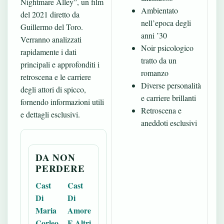
Nightmare Alley”, un film
Ambientato
del 2021 diretto da
nell’epoca degli
Guillermo del Toro.
anni ’30
Verranno analizzati
Noir psicologico
rapidamente i dati
tratto da un
principali e approfonditi i
romanzo
retroscena e le carriere
Diverse personalità
degli attori di spicco,
e carriere brillanti
fornendo informazioni utili
Retroscena e
e dettagli esclusivi.
aneddoti esclusivi
DA NON
PERDERE
Cast
Cast
Di
Di
Maria
Amore
Corleo
E Altri