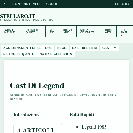
STELLARO SINTESI DEL GIORNO
ITALIANO
STELLARO.IT
STELLARO SINTESI DEL GIORNO
PAGINA
DIETRO LE
NOT
NOTIZI
NOTIZIE
CONT
CHI
INIZIALE
QUINTE
IZIE
ARIO
CELEBRITA
ATTI
SIAM
O
AGGIORNAMENTI DI SETTORE
BLOG
CAST DEL FILM
CAST TV
DIETRO LE QUINTE
NOTIZIE CELEBRITA
Cast Di Legend
GIORGIO PAOLO GALLI RUSSO • 2026-02-17 • REVISIONATO DA LUCA
BIANCHI
Introduzione
Fatti Rapidi
Legend 1985:
4 ARTICOLI