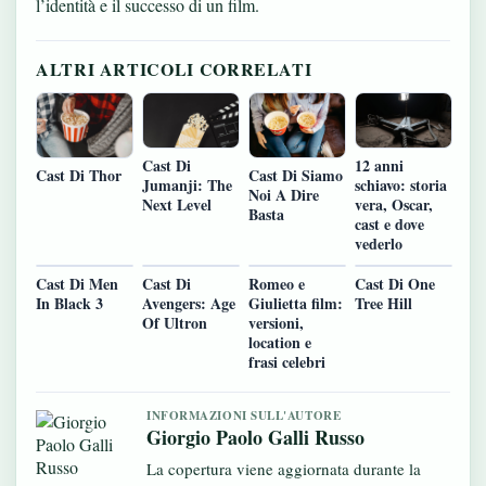
l’identità e il successo di un film.
ALTRI ARTICOLI CORRELATI
Cast Di
12 anni
Cast Di Thor
Cast Di Siamo
Jumanji: The
schiavo: storia
Noi A Dire
Next Level
vera, Oscar,
Basta
cast e dove
vederlo
Cast Di Men
Cast Di
Romeo e
Cast Di One
In Black 3
Avengers: Age
Giulietta film:
Tree Hill
Of Ultron
versioni,
location e
frasi celebri
INFORMAZIONI SULL'AUTORE
Giorgio Paolo Galli Russo
La copertura viene aggiornata durante la