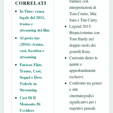
Fantasy con
CORRELATI
interpretazioni di
In Time: causa
Tom Cruise, Mia
legale del 2011,
Sara e Tim Curry.
trama e
Legend 2015:
streaming del film
Biopic/crimine con
Al posto tuo
Tom Hardy nel
(2016): trama,
doppio ruolo dei
cast, location e
gemelli Kray.
streaming
Curiosità dietro le
quinte e
Furioza Film:
approfondimenti
Trama, Cast,
esclusivi.
Sequel e Dove
Confronto tra generi
Vederlo in
e stili
Streaming
cinematografici
Cast Di Il
significativi per i
Momento Di
rispettivi periodi.
Uccidere