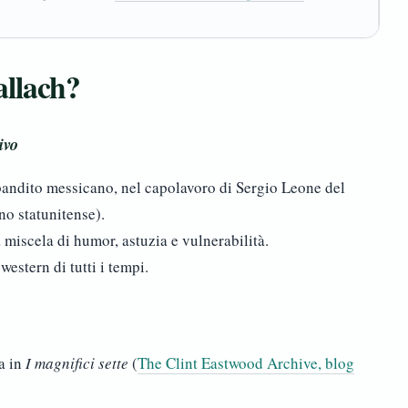
allach?
tivo
bandito messicano, nel capolavoro di Sergio Leone del
o statunitense).
 miscela di humor, astuzia e vulnerabilità.
western di tutti i tempi.
a in
I magnifici sette
(
The Clint Eastwood Archive, blog