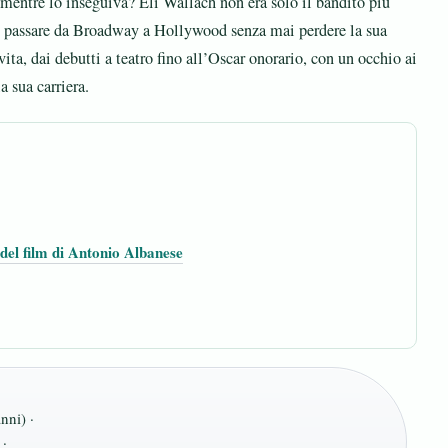
 mentre lo inseguiva? Eli Wallach non era solo il bandito più
 di passare da Broadway a Hollywood senza mai perdere la sua
ita, dai debutti a teatro fino all’Oscar onorario, con un occhio ai
a sua carriera.
del film di Antonio Albanese
ni) ·
 ·