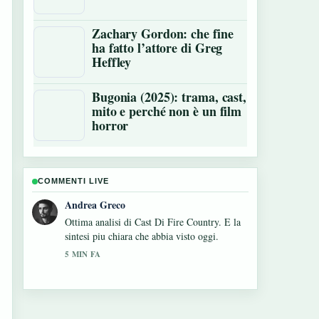
Zachary Gordon: che fine
ha fatto l’attore di Greg
Heffley
Bugonia (2025): trama, cast,
mito e perché non è un film
horror
COMMENTI LIVE
Sara Moretti
Seguo da vicino Tag film: significato, tagline
e storia vera – apprezzo il tono equilibrato di
questa copertura.
7 MIN FA