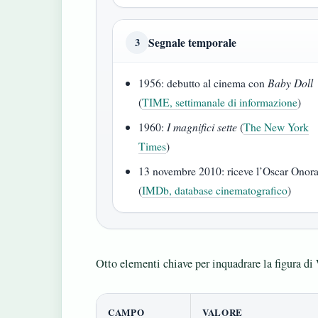
Segnale temporale
3
1956: debutto al cinema con
Baby Doll
(
TIME, settimanale di informazione
)
1960:
I magnifici sette
(
The New York
Times
)
13 novembre 2010: riceve l’Oscar Onora
(
IMDb, database cinematografico
)
Otto elementi chiave per inquadrare la figura di 
CAMPO
VALORE