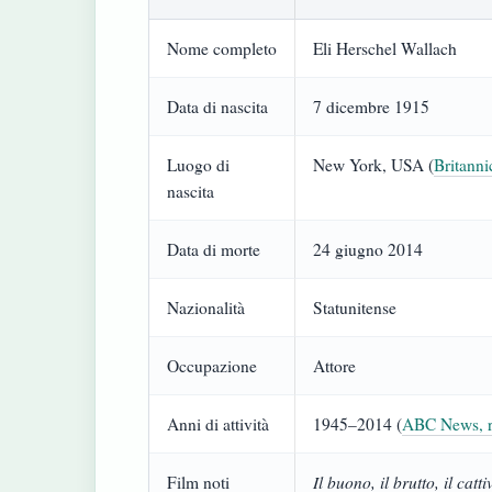
Nome completo
Eli Herschel Wallach
Data di nascita
7 dicembre 1915
Luogo di
New York, USA (
Britanni
nascita
Data di morte
24 giugno 2014
Nazionalità
Statunitense
Occupazione
Attore
Anni di attività
1945–2014 (
ABC News, re
Il buono, il brutto, il catti
Film noti