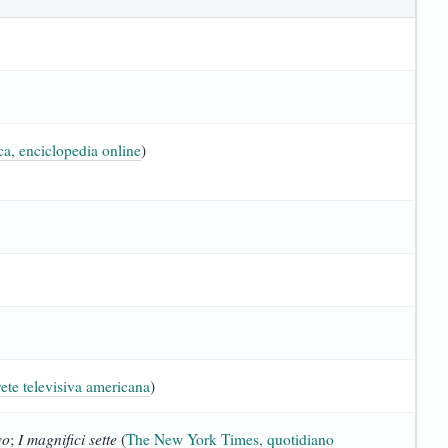
ca, enciclopedia online
)
te televisiva americana
)
vo
I magnifici sette
;
(
The New York Times, quotidiano