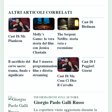
ALTRI ARTICOLI CORRELATI
Cast Di
Birdman
Molly’s
The Serpent
Cast Di Mr.
Game: la vera
Netflix: storia
Plankton
storia del film
vera e
con Jessica
recensione
Chastain
Il sacrificio del
Rai 5 stasera:
Cast Di I
cervo sacro:
programmazione,
Peggiori
trama, finale e
film e diretta
Giorni
significato
streaming
Cast Di Ma
Cosa Ci Dice
Il Cervello
INFORMAZIONI SULL'AUTORE
Giorgio Paolo Galli Russo
La copertura viene aggiornata durante la