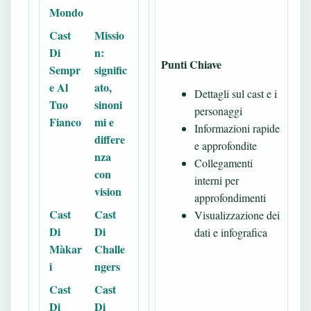
Mondo
Cast
Missio
Di
n:
Punti Chiave
Sempr
signific
e Al
ato,
Dettagli sul cast e i
Tuo
sinoni
personaggi
Fianco
mi e
Informazioni rapide
differe
e approfondite
nza
Collegamenti
con
interni per
vision
approfondimenti
Cast
Cast
Visualizzazione dei
Di
Di
dati e infografica
Màkar
Challe
i
ngers
Cast
Cast
Di
Di