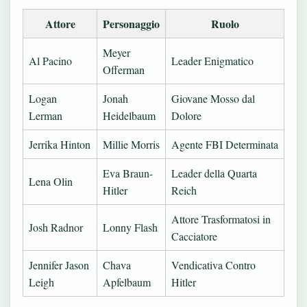
Attore
Personaggio
Ruolo
Meyer
Al Pacino
Leader Enigmatico
Offerman
Logan
Jonah
Giovane Mosso dal
Lerman
Heidelbaum
Dolore
Jerrika Hinton
Millie Morris
Agente FBI Determinata
Eva Braun-
Leader della Quarta
Lena Olin
Hitler
Reich
Attore Trasformatosi in
Josh Radnor
Lonny Flash
Cacciatore
Jennifer Jason
Chava
Vendicativa Contro
Leigh
Apfelbaum
Hitler