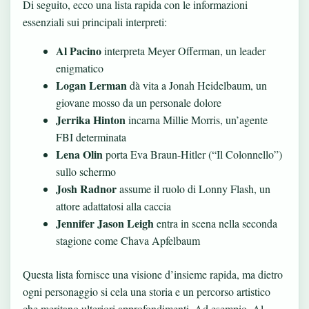
Di seguito, ecco una lista rapida con le informazioni
essenziali sui principali interpreti:
Al Pacino
interpreta Meyer Offerman, un leader
enigmatico
Logan Lerman
dà vita a Jonah Heidelbaum, un
giovane mosso da un personale dolore
Jerrika Hinton
incarna Millie Morris, un’agente
FBI determinata
Lena Olin
porta Eva Braun-Hitler (“Il Colonnello”)
sullo schermo
Josh Radnor
assume il ruolo di Lonny Flash, un
attore adattatosi alla caccia
Jennifer Jason Leigh
entra in scena nella seconda
stagione come Chava Apfelbaum
Questa lista fornisce una visione d’insieme rapida, ma dietro
ogni personaggio si cela una storia e un percorso artistico
che meritano ulteriori approfondimenti. Ad esempio, Al