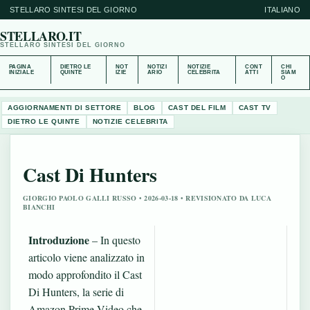
STELLARO SINTESI DEL GIORNO
ITALIANO
STELLARO.IT
STELLARO SINTESI DEL GIORNO
PAGINA
DIETRO LE
NOT
NOTIZI
NOTIZIE
CONT
CHI
INIZIALE
QUINTE
IZIE
ARIO
CELEBRITA
ATTI
SIAM
O
AGGIORNAMENTI DI SETTORE
BLOG
CAST DEL FILM
CAST TV
DIETRO LE QUINTE
NOTIZIE CELEBRITA
Cast Di Hunters
GIORGIO PAOLO GALLI RUSSO • 2026-03-18 • REVISIONATO DA LUCA
BIANCHI
Introduzione
– In questo
articolo viene analizzato in
modo approfondito il Cast
Di Hunters, la serie di
Amazon Prime Video che