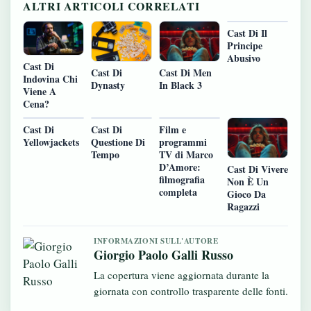
ALTRI ARTICOLI CORRELATI
Cast Di Il
Principe
Abusivo
Cast Di
Cast Di
Cast Di Men
Indovina Chi
Dynasty
In Black 3
Viene A
Cena?
Cast Di
Cast Di
Film e
Yellowjackets
Questione Di
programmi
Tempo
TV di Marco
D’Amore:
Cast Di Vivere
filmografia
Non È Un
completa
Gioco Da
Ragazzi
INFORMAZIONI SULL'AUTORE
Giorgio Paolo Galli Russo
La copertura viene aggiornata durante la
giornata con controllo trasparente delle fonti.