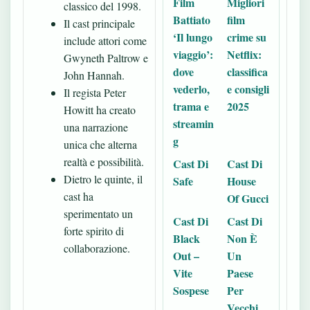
Film
Migliori
classico del 1998.
Battiato
film
Il cast principale
‘Il lungo
crime su
include attori come
viaggio’:
Netflix:
Gwyneth Paltrow e
dove
classifica
John Hannah.
vederlo,
e consigli
Il regista Peter
trama e
2025
Howitt ha creato
streamin
una narrazione
g
unica che alterna
realtà e possibilità.
Cast Di
Cast Di
Dietro le quinte, il
Safe
House
cast ha
Of Gucci
sperimentato un
Cast Di
Cast Di
forte spirito di
Black
Non È
collaborazione.
Out –
Un
Vite
Paese
Sospese
Per
Vecchi