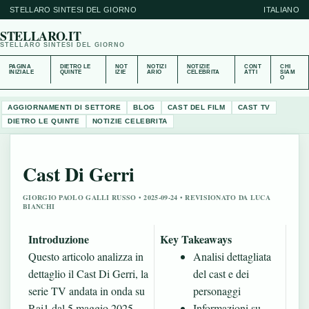
STELLARO SINTESI DEL GIORNO
ITALIANO
STELLARO.IT
STELLARO SINTESI DEL GIORNO
PAGINA
DIETRO LE
NOT
NOTIZI
NOTIZIE
CONT
CHI
INIZIALE
QUINTE
IZIE
ARIO
CELEBRITA
ATTI
SIAM
O
AGGIORNAMENTI DI SETTORE
BLOG
CAST DEL FILM
CAST TV
DIETRO LE QUINTE
NOTIZIE CELEBRITA
Cast Di Gerri
GIORGIO PAOLO GALLI RUSSO • 2025-09-24 • REVISIONATO DA LUCA
BIANCHI
Introduzione
Key Takeaways
Questo articolo analizza in
Analisi dettagliata
dettaglio il Cast Di Gerri, la
del cast e dei
serie TV andata in onda su
personaggi
Rai1 dal 5 maggio 2025.
Informazioni su