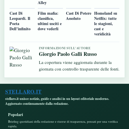
Alley
Cast Di
Film mafia:
Cast Di Potere
Homeland su
Leopardi. Il
classifica,
Assoluto
Netflix: tutte
Poeta
ultimi usciti e
le stagioni,
Dell’infinito
dove vederli
cast e
veridicità
INFORMAZIONI SULL'AUTORE
Giorgio Paolo Galli Russo
La copertura viene aggiornata durante la
giornata con controllo trasparente delle fonti.
STELLARO.IT
stellaro.it unisce notizie, guide e analisi in un layout editoriale moderno.
Aggiornato continuamente dalla redazione.
Popolari
Briefing quotidiani della redazione e risorse di trasparenza, pensati per una verifica
rapida.