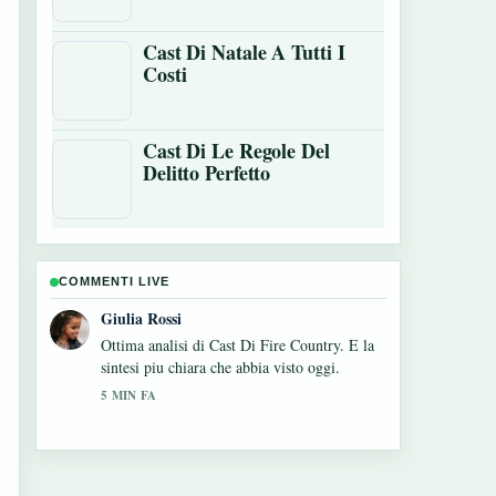
Cast Di Natale A Tutti I
Costi
Cast Di Le Regole Del
Delitto Perfetto
COMMENTI LIVE
Marco Bianchi
Seguo da vicino Tag film: significato, tagline
e storia vera – apprezzo il tono equilibrato di
questa copertura.
7 MIN FA