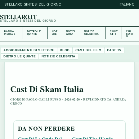
STELLARO SINTESI DEL GIORNO
ITALIANO
STELLARO.IT
STELLARO SINTESI DEL GIORNO
PAGINA
DIETRO LE
NOT
NOTIZI
NOTIZIE
CONT
CHI
INIZIALE
QUINTE
IZIE
ARIO
CELEBRITA
ATTI
SIAM
O
AGGIORNAMENTI DI SETTORE
BLOG
CAST DEL FILM
CAST TV
DIETRO LE QUINTE
NOTIZIE CELEBRITA
Cast Di Skam Italia
GIORGIO PAOLO GALLI RUSSO • 2026-02-20 • REVISIONATO DA ANDREA
GRECO
DA NON PERDERE
Cast Di Le Onde Del
Cast Di The Words