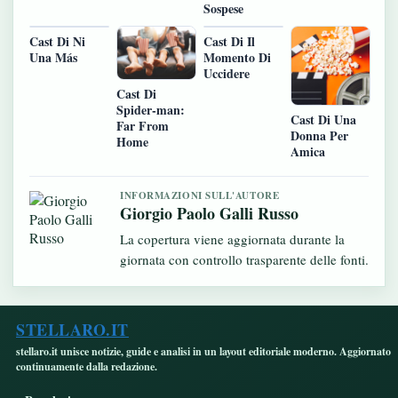
Sospese
Cast Di Ni
Cast Di Il
Una Más
Momento Di
Uccidere
Cast Di
Spider-man:
Cast Di Una
Far From
Donna Per
Home
Amica
INFORMAZIONI SULL'AUTORE
Giorgio Paolo Galli Russo
La copertura viene aggiornata durante la
giornata con controllo trasparente delle fonti.
STELLARO.IT
stellaro.it unisce notizie, guide e analisi in un layout editoriale moderno. Aggiornato
continuamente dalla redazione.