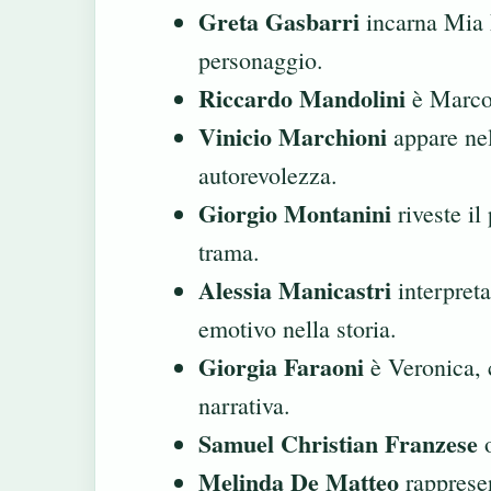
Greta Gasbarri
incarna Mia M
personaggio.
Riccardo Mandolini
è Marco,
Vinicio Marchioni
appare nel
autorevolezza.
Giorgio Montanini
riveste il
trama.
Alessia Manicastri
interpreta
emotivo nella storia.
Giorgia Faraoni
è Veronica, c
narrativa.
Samuel Christian Franzese
o
Melinda De Matteo
rappresen