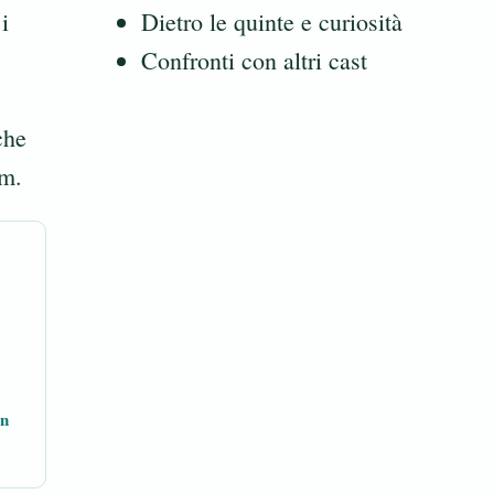
i
Dietro le quinte e curiosità
Confronti con altri cast
che
lm.
on