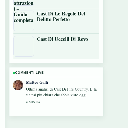
Cast Di Le Regole Del
Delitto Perfetto
Cast Di Uccelli Di Rovo
COMMENTI LIVE
Chiara Romano
Seguo da vicino Tag film: significato, tagline
e storia vera – apprezzo il tono equilibrato di
questa copertura.
6 MIN FA