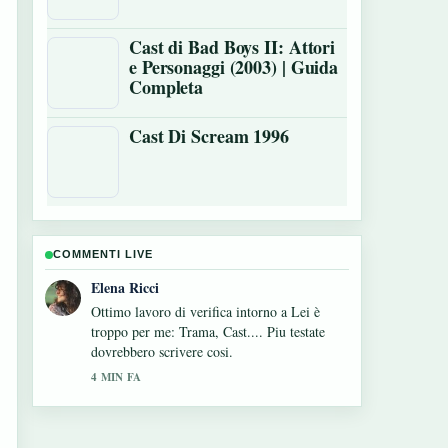
Cast di Bad Boys II: Attori
e Personaggi (2003) | Guida
Completa
Cast Di Scream 1996
COMMENTI LIVE
Matteo Galli
Ottima analisi di Cast Di Fire Country. E la
sintesi piu chiara che abbia visto oggi.
6 MIN FA