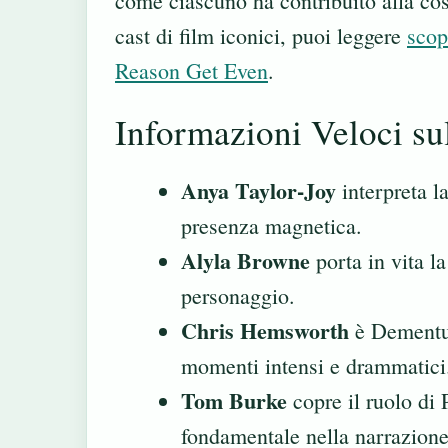
come ciascuno ha contribuito alla cos
cast di film iconici, puoi leggere
scop
Reason Get Even
.
Informazioni Veloci su
Anya Taylor-Joy
interpreta l
presenza magnetica.
Alyla Browne
porta in vita l
personaggio.
Chris Hemsworth
è Dementus
momenti intensi e drammatici
Tom Burke
copre il ruolo di 
fondamentale nella narrazione