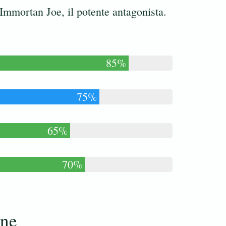
 Immortan Joe, il potente antagonista.
85%
75%
65%
70%
one