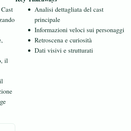
l Cast
Analisi dettagliata del cast
zzando
principale
Informazioni veloci sui personaggi
e,
Retroscena e curiosità
Dati visivi e strutturati
 il
il
zione
rge