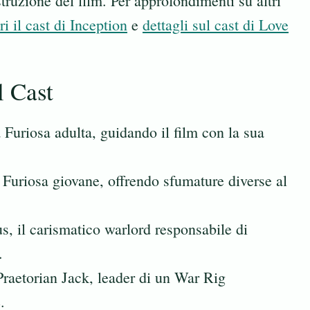
truzione del film. Per approfondimenti su altri
ri il cast di Inception
e
dettagli sul cast di Love
l Cast
a Furiosa adulta, guidando il film con la sua
a Furiosa giovane, offrendo sfumature diverse al
, il carismatico warlord responsabile di
.
Praetorian Jack, leader di un War Rig
.