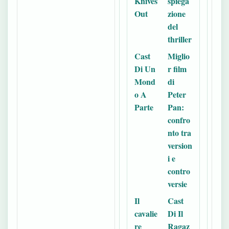
Knives
spiega
Out
zione
del
thriller
Cast
Miglio
Di Un
r film
Mond
di
o A
Peter
Parte
Pan:
confro
nto tra
version
i e
contro
versie
Il
Cast
cavalie
Di Il
re
Ragaz