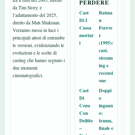
PERDERE
da Tim Story, e
Cast
Batma
l’adattamento del 2025,
Di I
n
diretto da Matt Shakman.
Cassa
Foreve
Verranno messi in luce i
mortar
r
principali attori di entrambe
i
(1995):
le versioni, evidenziando le
cast,
evoluzioni e le scelte di
stream
casting che hanno segnato i
ing e
due momenti
recensi
cinematografici.
one
Cast
Doppi
Di
o
Cena
ingann
Con
o:
Delitto
trama,
–
finale e