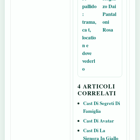
pallido
zo Dai
:
Pantal
trama,
oni
ca t,
Rosa
locatio
n e
dove
vederl
o
4 ARTICOLI
CORRELATI
Cast Di Segreti Di
Famiglia
Cast Di Avatar
Cast Di La
Signora In Giallo