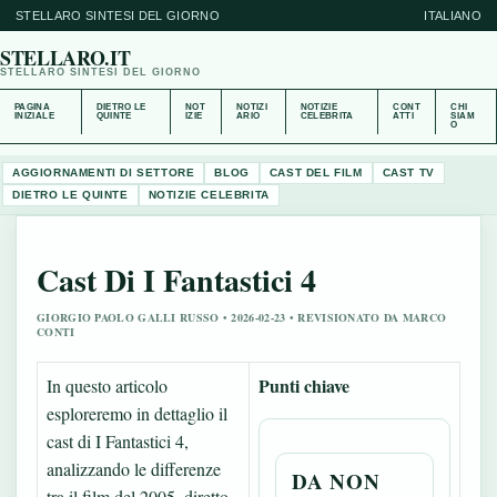
STELLARO SINTESI DEL GIORNO
ITALIANO
STELLARO.IT
STELLARO SINTESI DEL GIORNO
PAGINA
DIETRO LE
NOT
NOTIZI
NOTIZIE
CONT
CHI
INIZIALE
QUINTE
IZIE
ARIO
CELEBRITA
ATTI
SIAM
O
AGGIORNAMENTI DI SETTORE
BLOG
CAST DEL FILM
CAST TV
DIETRO LE QUINTE
NOTIZIE CELEBRITA
Cast Di I Fantastici 4
GIORGIO PAOLO GALLI RUSSO • 2026-02-23 • REVISIONATO DA MARCO
CONTI
Punti chiave
In questo articolo
esploreremo in dettaglio il
cast di I Fantastici 4,
analizzando le differenze
DA NON
tra il film del 2005, diretto