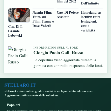
film del 2002
Dell’infinito
Narnia Film:
Cast Di Potere
Homeland su
Tutto sui
Assoluto
Netflix: tutte
Film, Trame e
le stagioni,
Dove Vederli
cast e
Cast Di Il
veridicità
Grande
Lebowski
INFORMAZIONI SULL'AUTORE
Giorgio Paolo Galli Russo
La copertura viene aggiornata durante la
giornata con controllo trasparente delle fonti.
STELLARO.IT
stellaro.it unisce notizie, guide e analisi in un layout editoriale moderno.
Aggiornato continuamente dalla redazione.
Popolari
Briefing quotidiani della redazione e risorse di trasparenza, pensati per una verifica