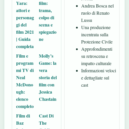
Yara:
film:
Andrea Bosca nel
attori e
trama,
ruolo di Renato
personag
colpo di
Lussu
gi del
scena e
Una produzione
film 2021
spiegazio
incentrata sulla
| Guida
ne
Protezione Civile
completa
Approfondimenti
Film e
Molly’s
su retroscena e
program
Game: la
impatto culturale
mi TV di
vera
Informazioni veloci
Neal
storia del
e dettagliate sul
McDono
film con
cast
ugh:
Jessica
elenco
Chastain
completo
Film di
Cast Di
Baz
The