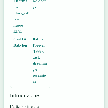
Luhrma
Goldber
nn:
gs
filmograf
ia e
nuovo
EPiC
Cast Di
Batman
Babylon
Forever
(1995):
cast,
streamin
g e
recensio
ne
Introduzione
L’articolo offre una