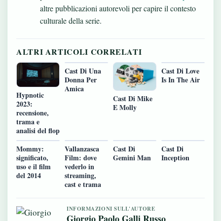
altre pubblicazioni autorevoli per capire il contesto
culturale della serie.
ALTRI ARTICOLI CORRELATI
Cast Di Una
Cast Di Love
Donna Per
Is In The Air
Amica
Hypnotic
Cast Di Mike
2023:
E Molly
recensione,
trama e
analisi del flop
Mommy:
Vallanzasca
Cast Di
Cast Di
significato,
Film: dove
Gemini Man
Inception
uso e il film
vederlo in
del 2014
streaming,
cast e trama
INFORMAZIONI SULL'AUTORE
Giorgio Paolo Galli Russo