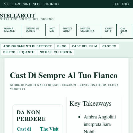
STELLARO SINTESI DEL GIORNO
ITALIANO
STELLARO.IT
STELLARO SINTESI DEL GIORNO
PAGINA
DIETRO LE
NOT
NOTIZI
NOTIZIE
CONT
CHI
INIZIALE
QUINTE
IZIE
ARIO
CELEBRITA
ATTI
SIAM
O
AGGIORNAMENTI DI SETTORE
BLOG
CAST DEL FILM
CAST TV
DIETRO LE QUINTE
NOTIZIE CELEBRITA
Cast Di Sempre Al Tuo Fianco
GIORGIO PAOLO GALLI RUSSO • 2026-02-21 • REVISIONATO DA ELENA
MORETTI
Key Takeaways
DA NON
Ambra Angiolini
PERDERE
interpreta Sara
Cast di
The Visit
Nobili