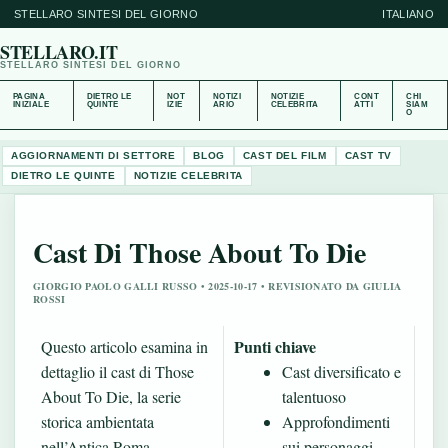
STELLARO SINTESI DEL GIORNO
ITALIANO
STELLARO.IT
STELLARO SINTESI DEL GIORNO
PAGINA
DIETRO LE
NOT
NOTIZI
NOTIZIE
CONT
CHI
INIZIALE
QUINTE
IZIE
ARIO
CELEBRITA
ATTI
SIAM
O
AGGIORNAMENTI DI SETTORE
BLOG
CAST DEL FILM
CAST TV
DIETRO LE QUINTE
NOTIZIE CELEBRITA
Cast Di Those About To Die
GIORGIO PAOLO GALLI RUSSO • 2025-10-17 • REVISIONATO DA GIULIA
ROSSI
Punti chiave
Questo articolo esamina in
dettaglio il cast di Those
Cast diversificato e
About To Die, la serie
talentuoso
storica ambientata
Approfondimenti
nell’Antica Roma,
sui personaggi