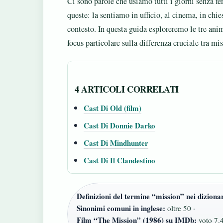
Ci sono parole che usiamo tutti i giorni senza f
queste: la sentiamo in ufficio, al cinema, in chi
contesto. In questa guida esploreremo le tre ani
focus particolare sulla differenza cruciale tra mi
4 ARTICOLI CORRELATI
Cast Di Old (film)
Cast Di Donnie Darko
Cast Di Mindhunter
Cast Di Il Clandestino
Definizioni del termine “mission” nei dizionar
Sinonimi comuni in inglese:
oltre 50 ·
Film “The Mission” (1986) su IMDb:
voto 7.4