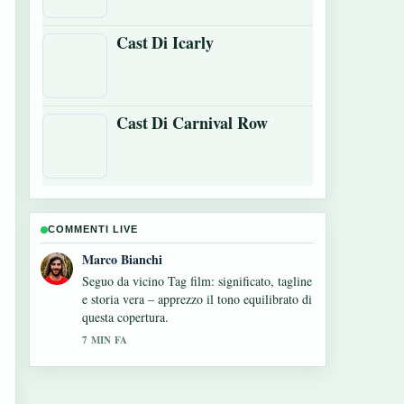
Cast Di Icarly
Cast Di Carnival Row
COMMENTI LIVE
Elena Ricci
Contesto utile su Lei è troppo per me:
Trama, Cast.... Per favore continuate ad
aggiornare questo live.
9 MIN FA