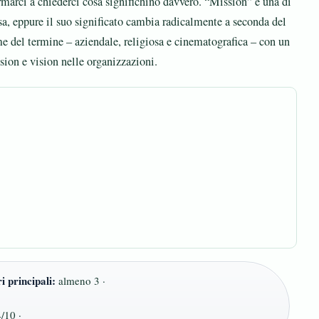
ermarci a chiederci cosa significhino davvero. “Mission” è una di
esa, eppure il suo significato cambia radicalmente a seconda del
me del termine – aziendale, religiosa e cinematografica – con un
ssion e vision nelle organizzazioni.
i principali:
almeno 3 ·
/10 ·