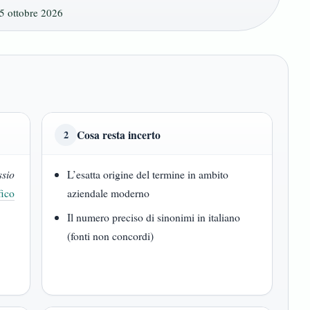
5 ottobre 2026
Cosa resta incerto
2
ssio
L’esatta origine del termine in ambito
fico
aziendale moderno
Il numero preciso di sinonimi in italiano
(fonti non concordi)