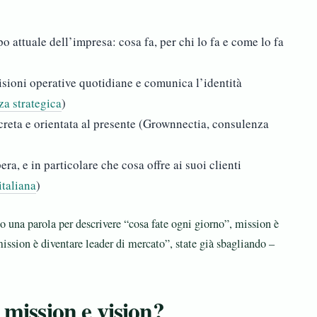
o attuale dell’impresa: cosa fa, per chi lo fa e come lo fa
)
isioni operative quotidiane e comunica l’identità
a strategica
)
creta e orientata al presente (Grownnectia, consulenza
ra, e in particolare che cosa offre ai suoi clienti
italiana
)
o una parola per descrivere “cosa fate ogni giorno”, mission è
mission è diventare leader di mercato”, state già sbagliando –
 mission e vision?